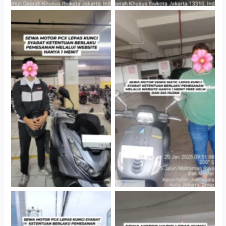
Hotel Kartika Chandra,
Cityplaza Jatinegara
Jakarta Selatan
Gedung Parkir P6A