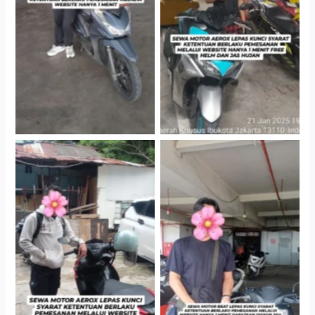
Cityplaza Jatinegara
Cityplaza Jatinegara
Gedung Parkir P6A
Gedung Parkir P6A
Cityplaza Jatinegara
Cabang Jakarta Barat
Gedung Parkir P6A