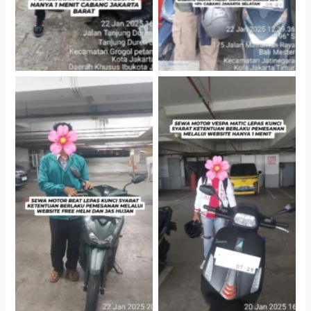
Cityplaza Jatinegara
Cityplaza Jatinegara
Gedung Parkir P6A
Gedung Parkir P6A