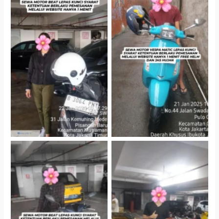
Cityplaza Jatinegara
Antar Jemput Kendaraan
Gedung Parkir P6A