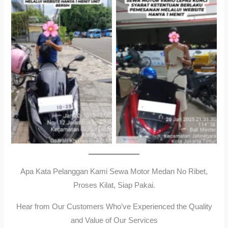
Cityplaza Jatinegara
Gedung Parkir P6ASewa
Antar Jemput Kendaraan
Motor Medan Sunggal No
Ribet, Proses Kilat, Siap
Pakai.
Apa Kata Pelanggan Kami Sewa Motor Medan No Ribet,
Proses Kilat, Siap Pakai.
Hear from Our Customers Who’ve Experienced the Quality
and Value of Our Services