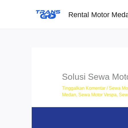
Lewati
ke
Rental Motor Med
konten
Solusi Sewa Mot
Tinggalkan Komentar
/
Sewa Mo
Medan
,
Sewa Motor Vespa
,
Sew