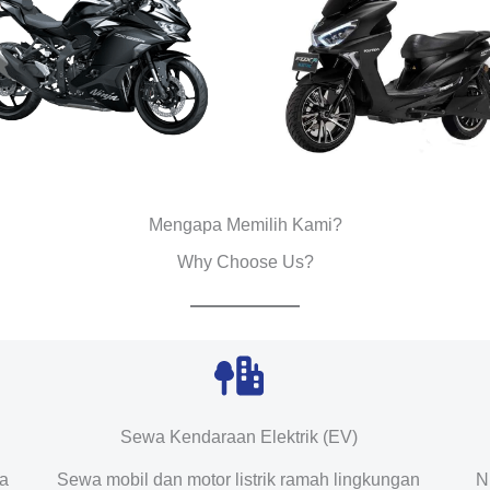
Mengapa Memilih Kami?
Why Choose Us?
Sewa Kendaraan Elektrik (EV)
da
Sewa mobil dan motor listrik ramah lingkungan
N