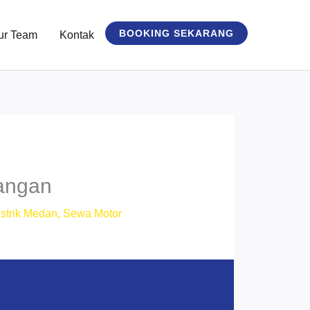
BOOKING SEKARANG
ur Team
Kontak
angan
strik Medan
,
Sewa Motor