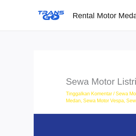
Lewati
ke
Rental Motor Med
konten
Sewa Motor Listr
Tinggalkan Komentar
/
Sewa Mo
Medan
,
Sewa Motor Vespa
,
Sew