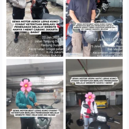
Cityplaza Jatinegara
Cabang Jakarta Barat
Gedung Parkir P6A
Cityplaza Jatinegara
Cityplaza Jatinegara
Gedung Parkir P6A
Gedung Parkir P6A