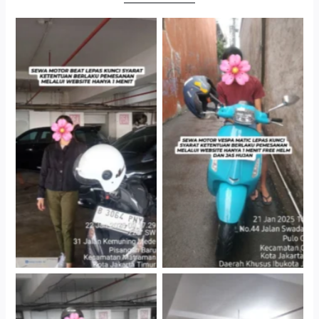
Cityplaza Jatinegara
Antar Jemput Kendaraan
Gedung Parkir P6A