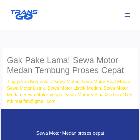
Lewati
ke
konten
Gak Pake Lama! Sewa Motor
Medan Tembung Proses Cepat
Tinggalkan Komentar
/
Sewa Motor
,
Sewa Motor Beat Medan
,
Sewa Motor Listrik
,
Sewa Motor Listrik Medan
,
Sewa Motor
Medan
,
Sewa Motor Vespa
,
Sewa Motor Vespa Medan
/ Oleh
mbimarifah@gmail.com
Sewa Motor Medan proses cepat