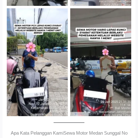
Cityplaza Jatinegara
Gedung Parkir P6ASewa
Antar Jemput Kendaraan
Motor Medan Sunggal No
Ribet, Proses Kilat, Siap
Pakai.
Apa Kata Pelanggan KamiSewa Motor Medan Sunggal No