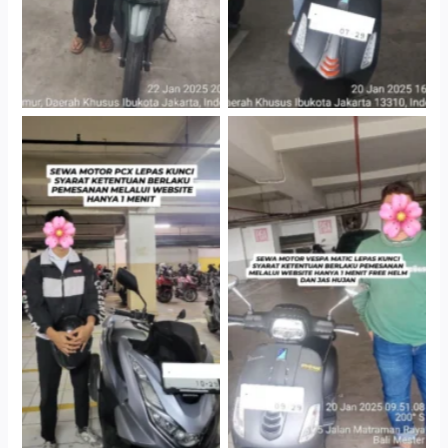
Hotel Kartika Chandra,
Cityplaza Jatinegara
Jakarta Selatan
Gedung Parkir P6A