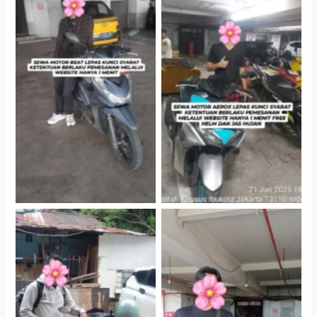
Cityplaza Jatinegara
Cityplaza Jatinegara
Gedung Parkir P6A
Gedung Parkir P6A