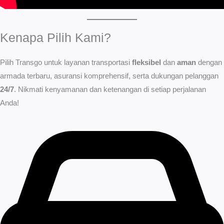
Kenapa Pilih Kami?
Pilih Transgo untuk layanan transportasi
fleksibel
dan
aman
dengan
armada terbaru, asuransi komprehensif, serta dukungan pelanggan
24/7
. Nikmati kenyamanan dan ketenangan di setiap perjalanan
Anda!