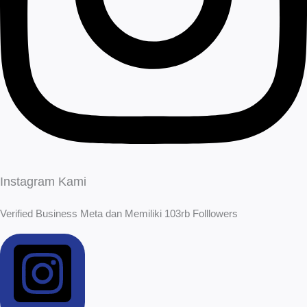
Instagram Kami
Verified Business Meta dan Memiliki 103rb Folllowers