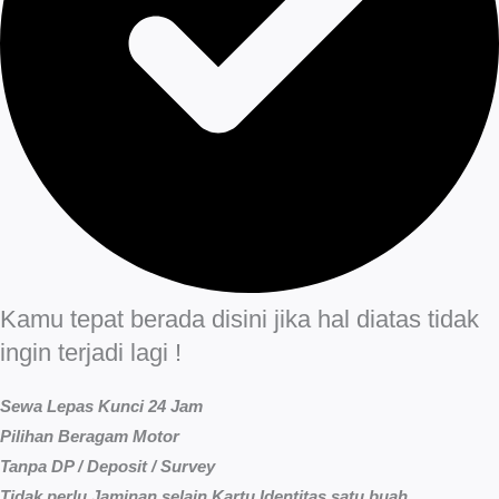
Kamu tepat berada disini jika hal diatas tidak
ingin terjadi lagi !
Sewa Lepas Kunci 24 Jam
Pilihan Beragam Motor
Tanpa DP / Deposit / Survey
Tidak perlu Jaminan selain Kartu Identitas satu buah