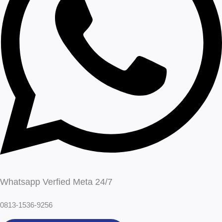
Whatsapp Verfied Meta 24/7
0813-1536-9256