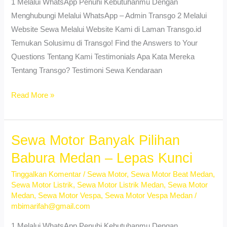
1 Melalui WhatsApp Penuhi Kebutuhanmu Dengan
Lepas
Menghubungi Melalui WhatsApp – Admin Transgo 2 Melalui
Kunci
Website Sewa Melalui Website Kami di Laman Transgo.id
Temukan Solusimu di Transgo! Find the Answers to Your
Questions Tentang Kami Testimonials Apa Kata Mereka
Tentang Transgo? Testimoni Sewa Kendaraan
Sewa
Read More »
Vespa
Matic
Kotamatsum
Sewa Motor Banyak Pilihan
I
Babura Medan – Lepas Kunci
Medan
Tinggalkan Komentar
/
Sewa Motor
,
Sewa Motor Beat Medan
,
–
Sewa Motor Listrik
,
Sewa Motor Listrik Medan
,
Sewa Motor
Harga
Medan
,
Sewa Motor Vespa
,
Sewa Motor Vespa Medan
/
Hemat
mbimarifah@gmail.com
1 Melalui WhatsApp Penuhi Kebutuhanmu Dengan