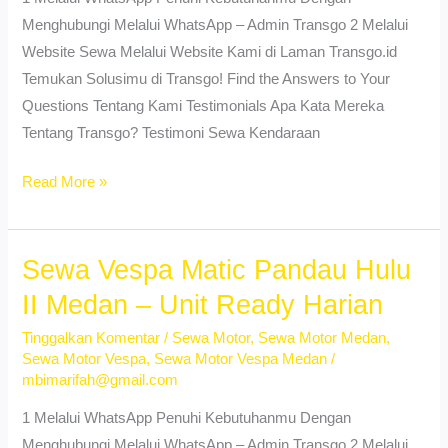
Menghubungi Melalui WhatsApp – Admin Transgo 2 Melalui
Website Sewa Melalui Website Kami di Laman Transgo.id
Temukan Solusimu di Transgo! Find the Answers to Your
Questions Tentang Kami Testimonials Apa Kata Mereka
Tentang Transgo? Testimoni Sewa Kendaraan
Sewa
Read More »
Motor
Banyak
Pilihan
Sewa Vespa Matic Pandau Hulu
Babura
II Medan – Unit Ready Harian
Medan
Tinggalkan Komentar
/
Sewa Motor
,
Sewa Motor Medan
,
–
Sewa Motor Vespa
,
Sewa Motor Vespa Medan
/
Lepas
mbimarifah@gmail.com
Kunci
1 Melalui WhatsApp Penuhi Kebutuhanmu Dengan
Menghubungi Melalui WhatsApp – Admin Transgo 2 Melalui