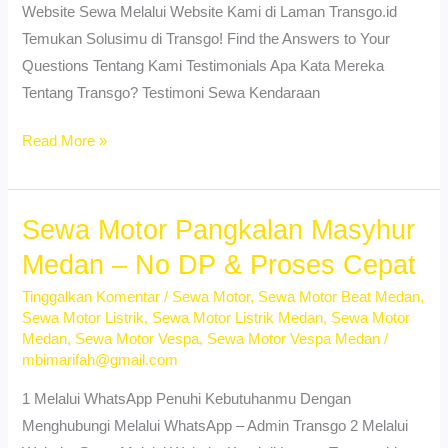
Website Sewa Melalui Website Kami di Laman Transgo.id
Temukan Solusimu di Transgo! Find the Answers to Your
Questions Tentang Kami Testimonials Apa Kata Mereka
Tentang Transgo? Testimoni Sewa Kendaraan
Sewa
Read More »
Motor
Medan
Johor
Sewa Motor Pangkalan Masyhur
Termurah
Medan – No DP & Proses Cepat
–
Tinggalkan Komentar
/
Sewa Motor
,
Sewa Motor Beat Medan
,
Unit
Sewa Motor Listrik
,
Sewa Motor Listrik Medan
,
Sewa Motor
Ready
Medan
,
Sewa Motor Vespa
,
Sewa Motor Vespa Medan
/
Setiap
mbimarifah@gmail.com
Hari
1 Melalui WhatsApp Penuhi Kebutuhanmu Dengan
Menghubungi Melalui WhatsApp – Admin Transgo 2 Melalui