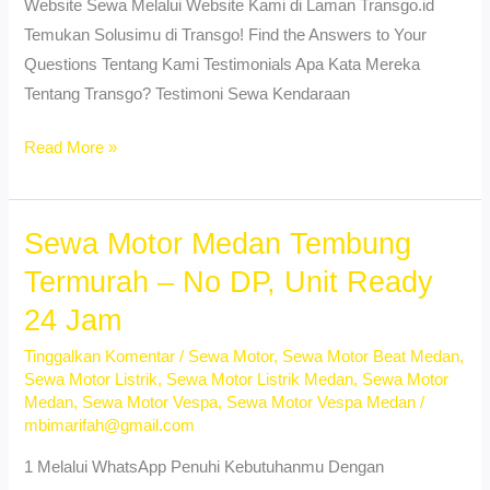
Website Sewa Melalui Website Kami di Laman Transgo.id
Temukan Solusimu di Transgo! Find the Answers to Your
Questions Tentang Kami Testimonials Apa Kata Mereka
Tentang Transgo? Testimoni Sewa Kendaraan
Sewa
Read More »
Motor
Pangkalan
Masyhur
Sewa Motor Medan Tembung
Medan
Termurah – No DP, Unit Ready
–
24 Jam
No
DP
Tinggalkan Komentar
/
Sewa Motor
,
Sewa Motor Beat Medan
,
Sewa Motor Listrik
,
Sewa Motor Listrik Medan
,
Sewa Motor
&
Medan
,
Sewa Motor Vespa
,
Sewa Motor Vespa Medan
/
Proses
mbimarifah@gmail.com
Cepat
1 Melalui WhatsApp Penuhi Kebutuhanmu Dengan