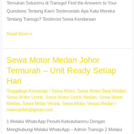
Temukan Solusimu di Transgo! Find the Answers to Your
Questions Tentang Kami Testimonials Apa Kata Mereka
Tentang Transgo? Testimoni Sewa Kendaraan
Sewa
Read More »
Motor
Simpang
Selayang
Sewa Motor Medan Johor
Medan
Termurah – Unit Ready Setiap
–
Hari
Dekat
Kampus
Tinggalkan Komentar
/
Sewa Motor
,
Sewa Motor Beat Medan
,
Sewa Motor Listrik
,
Sewa Motor Listrik Medan
,
Sewa Motor
&
Medan
,
Sewa Motor Vespa
,
Sewa Motor Vespa Medan
/
Kost
mbimarifah@gmail.com
1 Melalui WhatsApp Penuhi Kebutuhanmu Dengan
Menghubungi Melalui WhatsApp – Admin Transgo 2 Melalui