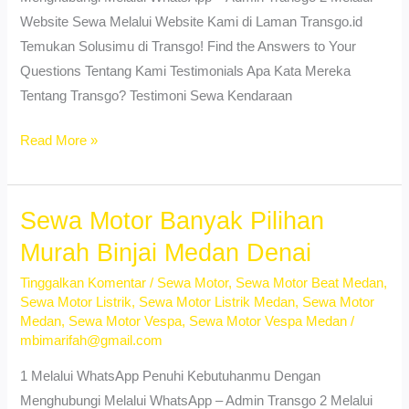
Website Sewa Melalui Website Kami di Laman Transgo.id
Temukan Solusimu di Transgo! Find the Answers to Your
Questions Tentang Kami Testimonials Apa Kata Mereka
Tentang Transgo? Testimoni Sewa Kendaraan
Sewa
Read More »
Vespa
Matic
Pandau
Sewa Motor Banyak Pilihan
Hulu
Murah Binjai Medan Denai
II
Tinggalkan Komentar
/
Sewa Motor
,
Sewa Motor Beat Medan
,
Medan
Sewa Motor Listrik
,
Sewa Motor Listrik Medan
,
Sewa Motor
–
Medan
,
Sewa Motor Vespa
,
Sewa Motor Vespa Medan
/
Unit
mbimarifah@gmail.com
Ready
1 Melalui WhatsApp Penuhi Kebutuhanmu Dengan
Harian
Menghubungi Melalui WhatsApp – Admin Transgo 2 Melalui