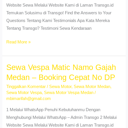
Website Sewa Melalui Website Kami di Laman Transgo.id
Temukan Solusimu di Transgo! Find the Answers to Your
Questions Tentang Kami Testimonials Apa Kata Mereka
Tentang Transgo? Testimoni Sewa Kendaraan
Sewa
Read More »
Motor
Banyak
Pilihan
Sewa Vespa Matic Namo Gajah
Murah
Medan – Booking Cepat No DP
Binjai
Tinggalkan Komentar
/
Sewa Motor
,
Sewa Motor Medan
,
Medan
Sewa Motor Vespa
,
Sewa Motor Vespa Medan
/
Denai
mbimarifah@gmail.com
1 Melalui WhatsApp Penuhi Kebutuhanmu Dengan
Menghubungi Melalui WhatsApp – Admin Transgo 2 Melalui
Website Sewa Melalui Website Kami di Laman Transgo.id