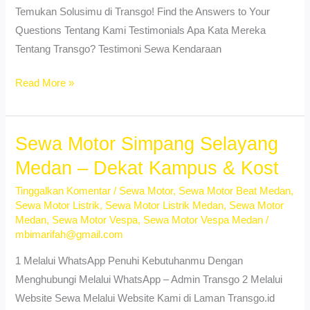
Temukan Solusimu di Transgo! Find the Answers to Your
Questions Tentang Kami Testimonials Apa Kata Mereka
Tentang Transgo? Testimoni Sewa Kendaraan
Sewa
Read More »
Vespa
Matic
Namo
Sewa Motor Simpang Selayang
Gajah
Medan – Dekat Kampus & Kost
Medan
Tinggalkan Komentar
/
Sewa Motor
,
Sewa Motor Beat Medan
,
–
Sewa Motor Listrik
,
Sewa Motor Listrik Medan
,
Sewa Motor
Booking
Medan
,
Sewa Motor Vespa
,
Sewa Motor Vespa Medan
/
Cepat
mbimarifah@gmail.com
No
1 Melalui WhatsApp Penuhi Kebutuhanmu Dengan
DP
Menghubungi Melalui WhatsApp – Admin Transgo 2 Melalui
Website Sewa Melalui Website Kami di Laman Transgo.id