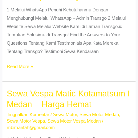
1 Melalui WhatsApp Penuhi Kebutuhanmu Dengan
Menghubungi Melalui WhatsApp – Admin Transgo 2 Melalui
Website Sewa Melalui Website Kami di Laman Transgo.id
Temukan Solusimu di Transgo! Find the Answers to Your
Questions Tentang Kami Testimonials Apa Kata Mereka
Tentang Transgo? Testimoni Sewa Kendaraan
Sewa
Read More »
Motor
Aerox
Kotamatsum
Sewa Vespa Matic Kotamatsum I
I
Medan – Harga Hemat
Medan
Tinggalkan Komentar
/
Sewa Motor
,
Sewa Motor Medan
,
–
Sewa Motor Vespa
,
Sewa Motor Vespa Medan
/
Murah
mbimarifah@gmail.com
&