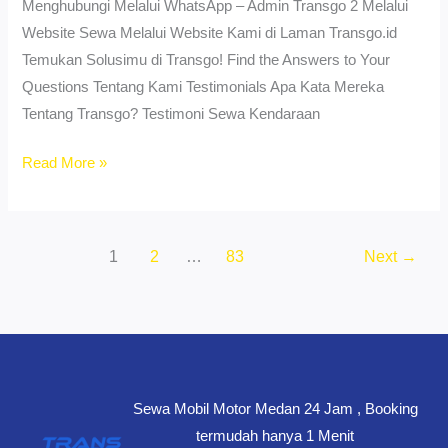
Menghubungi Melalui WhatsApp – Admin Transgo 2 Melalui
Website Sewa Melalui Website Kami di Laman Transgo.id
Temukan Solusimu di Transgo! Find the Answers to Your
Questions Tentang Kami Testimonials Apa Kata Mereka
Tentang Transgo? Testimoni Sewa Kendaraan
Sewa
Read More »
Motor
Medan
Tembung
1
2
…
83
Next
→
Termurah
–
No
DP,
Unit
Ready
Sewa Mobil Motor Medan 24 Jam , Booking
24
termudah hanya 1 Menit