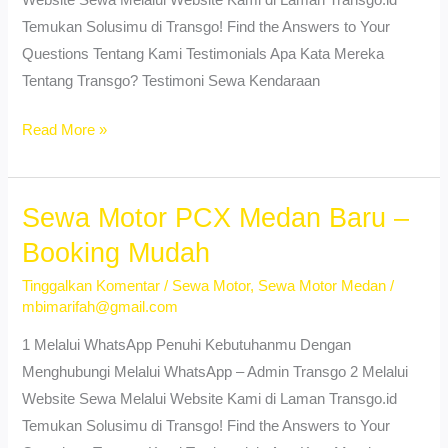
Murah
Temukan Solusimu di Transgo! Find the Answers to Your
Questions Tentang Kami Testimonials Apa Kata Mereka
Tentang Transgo? Testimoni Sewa Kendaraan
Sewa
Read More »
Motor
Aerox
Kotamatsum
Sewa Motor PCX Medan Baru –
I
Booking Mudah
Medan
Tinggalkan Komentar
/
Sewa Motor
,
Sewa Motor Medan
/
–
mbimarifah@gmail.com
Murah
&
1 Melalui WhatsApp Penuhi Kebutuhanmu Dengan
Lepas
Menghubungi Melalui WhatsApp – Admin Transgo 2 Melalui
Kunci
Website Sewa Melalui Website Kami di Laman Transgo.id
Temukan Solusimu di Transgo! Find the Answers to Your