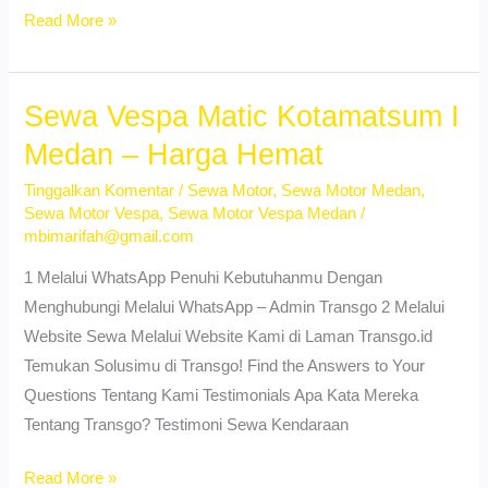
Sewa
Read More »
Motor
Vario
Sudirejo
Sewa Vespa Matic Kotamatsum I
I
Medan – Harga Hemat
Medan
Tinggalkan Komentar
/
Sewa Motor
,
Sewa Motor Medan
,
–
Sewa Motor Vespa
,
Sewa Motor Vespa Medan
/
No
mbimarifah@gmail.com
DP,
1 Melalui WhatsApp Penuhi Kebutuhanmu Dengan
Booking
Menghubungi Melalui WhatsApp – Admin Transgo 2 Melalui
Cepat
Website Sewa Melalui Website Kami di Laman Transgo.id
Temukan Solusimu di Transgo! Find the Answers to Your
Questions Tentang Kami Testimonials Apa Kata Mereka
Tentang Transgo? Testimoni Sewa Kendaraan
Sewa
Read More »