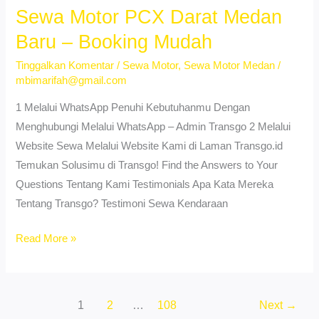
Pilihan
Sewa Motor PCX Darat Medan
Babura
Baru – Booking Mudah
Medan
Tinggalkan Komentar
/
Sewa Motor
,
Sewa Motor Medan
/
–
mbimarifah@gmail.com
Lepas
Kunci
1 Melalui WhatsApp Penuhi Kebutuhanmu Dengan
Menghubungi Melalui WhatsApp – Admin Transgo 2 Melalui
Website Sewa Melalui Website Kami di Laman Transgo.id
Temukan Solusimu di Transgo! Find the Answers to Your
Questions Tentang Kami Testimonials Apa Kata Mereka
Tentang Transgo? Testimoni Sewa Kendaraan
Sewa
Read More »
Motor
PCX
Darat
1
2
…
108
Next
→
Medan