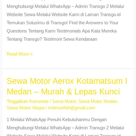
Kost
Menghubungi Melalui WhatsApp – Admin Transgo 2 Melalui
Website Sewa Melalui Website Kami di Laman Transgo.id
Temukan Solusimu di Transgo! Find the Answers to Your
Questions Tentang Kami Testimonials Apa Kata Mereka
Tentang Transgo? Testimoni Sewa Kendaraan
Sewa
Read More »
Motor
Medan
Terpercaya
Sewa Motor Aerox Kotamatsum I
di
Medan – Murah & Lepas Kunci
Transgo
Tinggalkan Komentar
/
Sewa Motor
,
Sewa Motor Medan
,
–
Sewa Motor Vespa
/
mbimarifah@gmail.com
Unit
Lengkap
1 Melalui WhatsApp Penuhi Kebutuhanmu Dengan
&
Menghubungi Melalui WhatsApp – Admin Transgo 2 Melalui
Harga
Website Sewa Melalui Website Kami di Laman Transgo.id