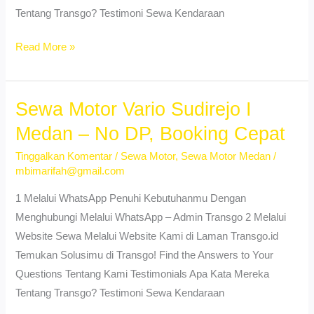
Tentang Transgo? Testimoni Sewa Kendaraan
Sewa
Read More »
Motor
Vario
Sudirejo
Sewa Motor Vario Sudirejo I
I
Medan – No DP, Booking Cepat
Medan
Tinggalkan Komentar
/
Sewa Motor
,
Sewa Motor Medan
/
:
mbimarifah@gmail.com
Rental
Motor
1 Melalui WhatsApp Penuhi Kebutuhanmu Dengan
&
Menghubungi Melalui WhatsApp – Admin Transgo 2 Melalui
Mobil
Website Sewa Melalui Website Kami di Laman Transgo.id
Tanpa
Temukan Solusimu di Transgo! Find the Answers to Your
DP
Questions Tentang Kami Testimonials Apa Kata Mereka
Tentang Transgo? Testimoni Sewa Kendaraan