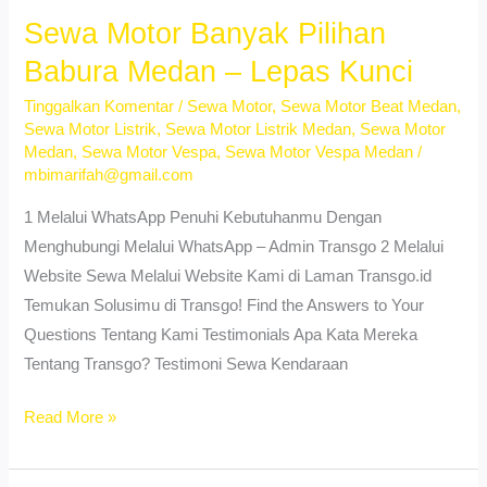
Pasar
Sewa Motor Banyak Pilihan
Merah
Babura Medan – Lepas Kunci
Timur
Tinggalkan Komentar
/
Sewa Motor
,
Sewa Motor Beat Medan
,
Medan
Sewa Motor Listrik
,
Sewa Motor Listrik Medan
,
Sewa Motor
–
Medan
,
Sewa Motor Vespa
,
Sewa Motor Vespa Medan
/
Murah
mbimarifah@gmail.com
&
1 Melalui WhatsApp Penuhi Kebutuhanmu Dengan
Praktis
Menghubungi Melalui WhatsApp – Admin Transgo 2 Melalui
Website Sewa Melalui Website Kami di Laman Transgo.id
Temukan Solusimu di Transgo! Find the Answers to Your
Questions Tentang Kami Testimonials Apa Kata Mereka
Tentang Transgo? Testimoni Sewa Kendaraan
Sewa
Read More »
Motor
Banyak