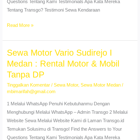
Questions Tentang Kami Testimonials Apa Kata Mereka
Tentang Transgo? Testimoni Sewa Kendaraan
Sewa
Read More »
Motor
PCX
Medan
Sewa Motor Vario Sudirejo I
Baru
Medan : Rental Motor & Mobil
–
Tanpa DP
Booking
Mudah
Tinggalkan Komentar
/
Sewa Motor
,
Sewa Motor Medan
/
mbimarifah@gmail.com
1 Melalui WhatsApp Penuhi Kebutuhanmu Dengan
Menghubungi Melalui WhatsApp – Admin Transgo 2 Melalui
Website Sewa Melalui Website Kami di Laman Transgo.id
Temukan Solusimu di Transgo! Find the Answers to Your
Questions Tentang Kami Testimonials Apa Kata Mereka