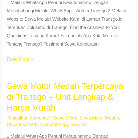
1 Melalui WhatsApp Penuhi Kebutuhanmu Dengan
Menghubungi Melalui WhatsApp – Admin Transgo 2 Melalui
Website Sewa Melalui Website Kami di Laman Transgo.id
Temukan Solusimu di Transgo! Find the Answers to Your
Questions Tentang Kami Testimonials Apa Kata Mereka
Tentang Transgo? Testimoni Sewa Kendaraan
Sewa
Read More »
Motor
Vario
Kwala
Sewa Motor Medan Terpercaya
Bekala
di Transgo – Unit Lengkap &
Medan
Harga Murah
–
Dekat
Tinggalkan Komentar
/
Sewa Motor
,
Sewa Motor Medan
,
Uncategorized
/
mbimarifah@gmail.com
Kampus
&
1 Melalui WhatsApp Penuhi Kebutuhanmu Dengan