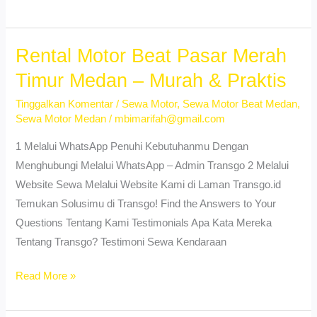
Vespa
Matic
Kotamatsum
Rental Motor Beat Pasar Merah
I
Timur Medan – Murah & Praktis
Medan
Tinggalkan Komentar
/
Sewa Motor
,
Sewa Motor Beat Medan
,
–
Sewa Motor Medan
/
mbimarifah@gmail.com
Harga
Hemat
1 Melalui WhatsApp Penuhi Kebutuhanmu Dengan
Menghubungi Melalui WhatsApp – Admin Transgo 2 Melalui
Website Sewa Melalui Website Kami di Laman Transgo.id
Temukan Solusimu di Transgo! Find the Answers to Your
Questions Tentang Kami Testimonials Apa Kata Mereka
Tentang Transgo? Testimoni Sewa Kendaraan
Rental
Read More »
Motor
Beat