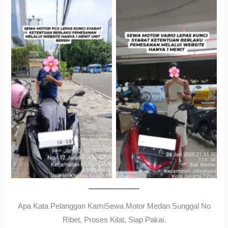
Cityplaza Jatinegara
Gedung Parkir P6ASewa
Antar Jemput Kendaraan
Motor Medan Sunggal No
Ribet, Proses Kilat, Siap
Pakai.
Apa Kata Pelanggan KamiSewa Motor Medan Sunggal No
Ribet, Proses Kilat, Siap Pakai.