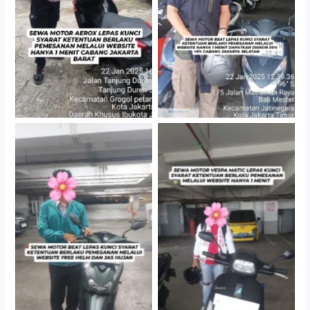
Gedung Parkir P6A
Cityplaza Jatinegara
Cityplaza Jatinegara
Gedung Parkir P6A
Gedung Parkir P6A