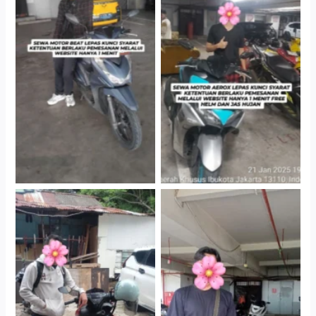
Cityplaza Jatinegara
Cityplaza Jatinegara
Gedung Parkir P6A
Gedung Parkir P6A
Cityplaza Jatinegara
Cabang Jakarta Barat