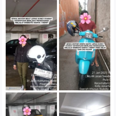
Cityplaza Jatinegara
Antar Jemput Kendaraan
Gedung Parkir P6A