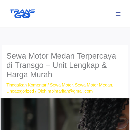
Lewati
ke
konten
Sewa Motor Medan Terpercaya
di Transgo – Unit Lengkap &
Harga Murah
Tinggalkan Komentar
/
Sewa Motor
,
Sewa Motor Medan
,
Uncategorized
/ Oleh
mbimarifah@gmail.com