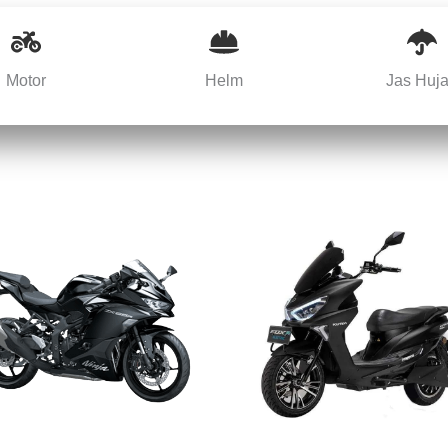
Motor
Helm
Jas Huj