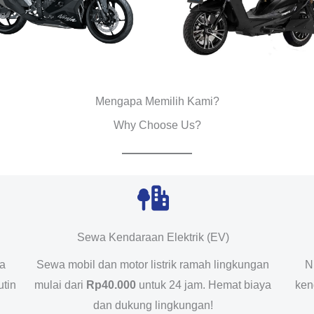
Mengapa Memilih Kami?
Why Choose Us?
Sewa Kendaraan Elektrik (EV)
da
Sewa mobil dan motor listrik ramah lingkungan
N
utin
mulai dari
Rp40.000
untuk 24 jam. Hemat biaya
ken
dan dukung lingkungan!