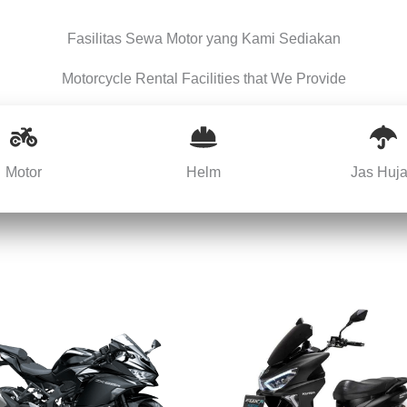
Fasilitas Sewa Motor yang Kami Sediakan
Motorcycle Rental Facilities that We Provide
Motor
Helm
Jas Huj