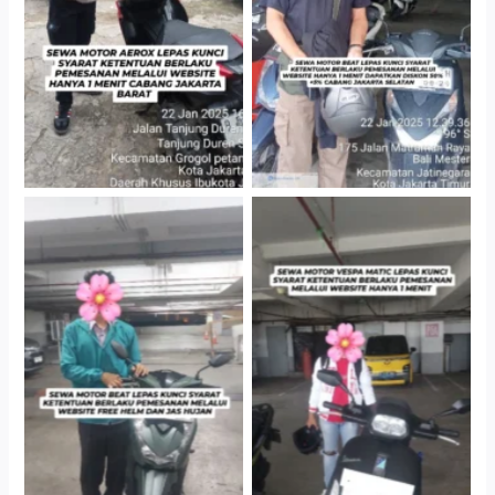
Gedung Parkir P6A
Cityplaza Jatinegara
Cityplaza Jatinegara
Gedung Parkir P6A
Gedung Parkir P6A