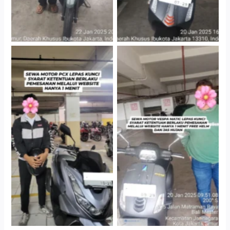
Hotel Kartika Chandra,
Cityplaza Jatinegara
Jakarta Selatan
Gedung Parkir P6A