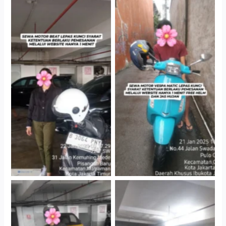
Cityplaza Jatinegara
Antar Jemput Kendaraan
Gedung Parkir P6A