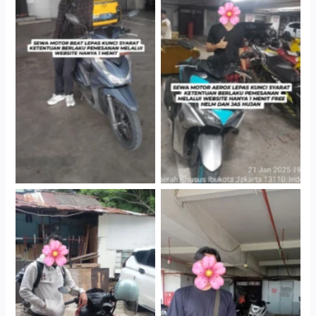
Cityplaza Jatinegara
Cityplaza Jatinegara
Gedung Parkir P6A
Gedung Parkir P6A
Cityplaza Jatinegara
Cabang Jakarta Barat