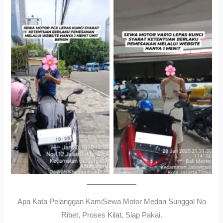
Cityplaza Jatinegara
Gedung Parkir P6ASewa
Antar Jemput Kendaraan
Motor Medan Sunggal No
Ribet, Proses Kilat, Siap
Pakai.
Apa Kata Pelanggan KamiSewa Motor Medan Sunggal No
Ribet, Proses Kilat, Siap Pakai.