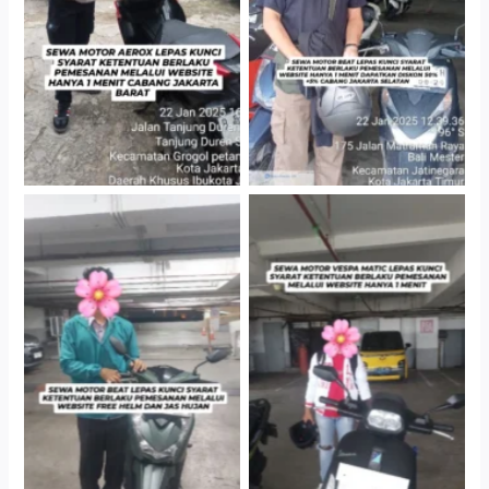
Gedung Parkir P6A
Cityplaza Jatinegara
Cityplaza Jatinegara
Gedung Parkir P6A
Gedung Parkir P6A