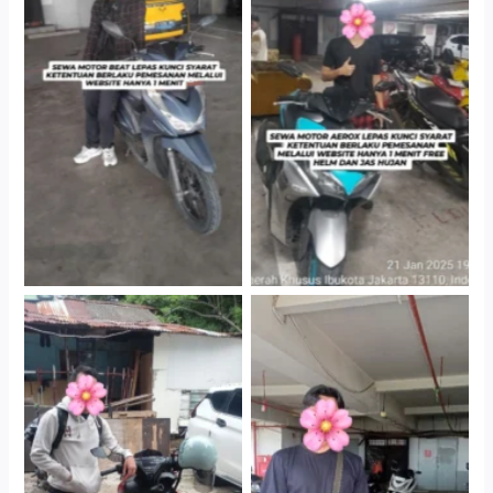
Cityplaza Jatinegara
Cityplaza Jatinegara
Gedung Parkir P6A
Gedung Parkir P6A
Cityplaza Jatinegara
Cabang Jakarta Barat