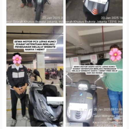
Hotel Kartika Chandra,
Cityplaza Jatinegara
Jakarta Selatan
Gedung Parkir P6A