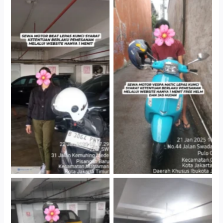
Cityplaza Jatinegara
Antar Jemput Kendaraan
Gedung Parkir P6A