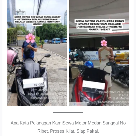
Cityplaza Jatinegara
Gedung Parkir P6ASewa
Antar Jemput Kendaraan
Motor Medan Sunggal No
Ribet, Proses Kilat, Siap
Pakai.
Apa Kata Pelanggan KamiSewa Motor Medan Sunggal No
Ribet, Proses Kilat, Siap Pakai.