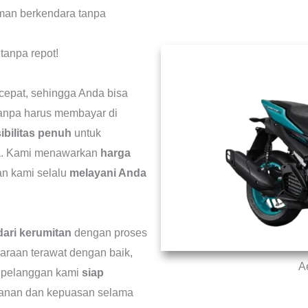
man berkendara tanpa
tanpa repot!
pat, sehingga Anda bisa
anpa harus membayar di
ibilitas penuh
untuk
da. Kami menawarkan
harga
n kami selalu
melayani Anda
dari kerumitan
dengan proses
araan terawat dengan baik,
A
n pelanggan kami
siap
anan dan kepuasan selama