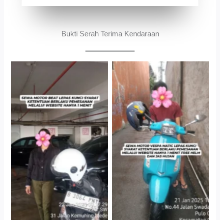
Bukti Serah Terima Kendaraan
Cityplaza Jatinegara
Antar Jemput Kendaraan
Gedung Parkir P6A