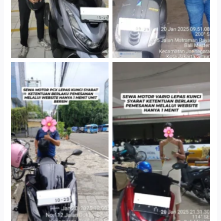
Cityplaza Jatinegara
Antar Jemput Kendaraan
Gedung Parkir P6A