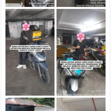
Cityplaza Jatinegara
Cityplaza Jatinegara
Gedung Parkir P6A
Gedung Parkir P6A