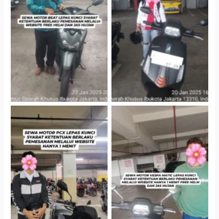
Cityplaza Jatinegara
Cityplaza Jatinegara
Gedung Parkir P6A
Gedung Parkir P6A
Hotel Kartika Chandra,
Cityplaza Jatinegara
Jakarta Selatan
Gedung Parkir P6A