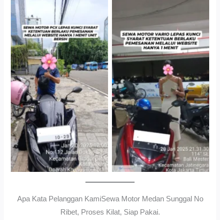
Cityplaza Jatinegara
Gedung Parkir P6ASewa
Antar Jemput Kendaraan
Motor Medan Sunggal No
Ribet, Proses Kilat, Siap
Pakai.
Apa Kata Pelanggan KamiSewa Motor Medan Sunggal No
Ribet, Proses Kilat, Siap Pakai.