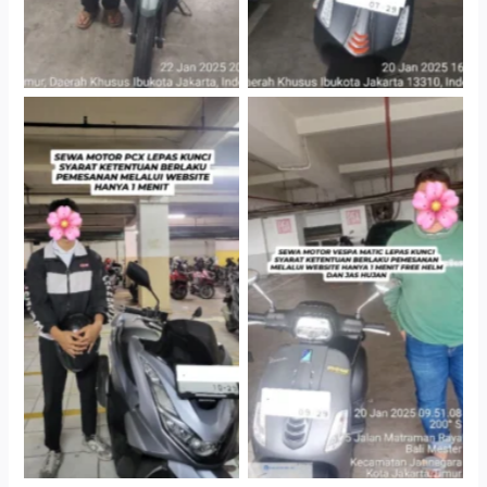
Hotel Kartika Chandra,
Cityplaza Jatinegara
Jakarta Selatan
Gedung Parkir P6A