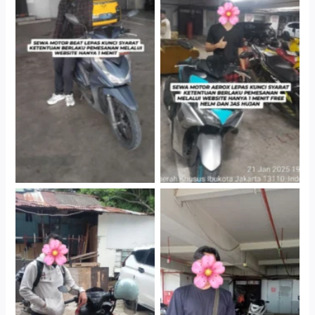
Cityplaza Jatinegara
Cityplaza Jatinegara
Gedung Parkir P6A
Gedung Parkir P6A
Cityplaza Jatinegara
Cabang Jakarta Barat