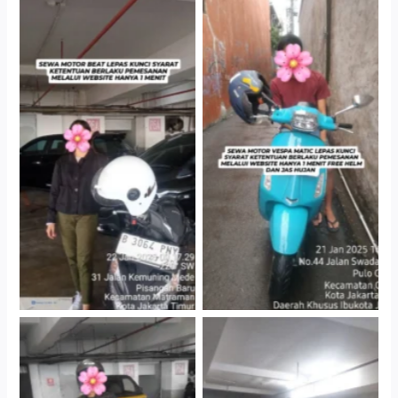
Cityplaza Jatinegara
Antar Jemput Kendaraan
Gedung Parkir P6A