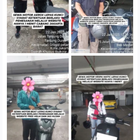
Gedung Parkir P6A
Cityplaza Jatinegara
Cityplaza Jatinegara
Gedung Parkir P6A
Gedung Parkir P6A