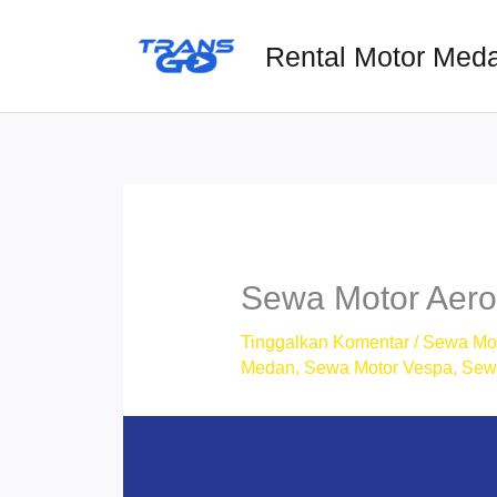
Lewati
ke
Rental Motor Med
konten
Sewa Motor Aero
Tinggalkan Komentar
/
Sewa Mo
Medan
,
Sewa Motor Vespa
,
Sew