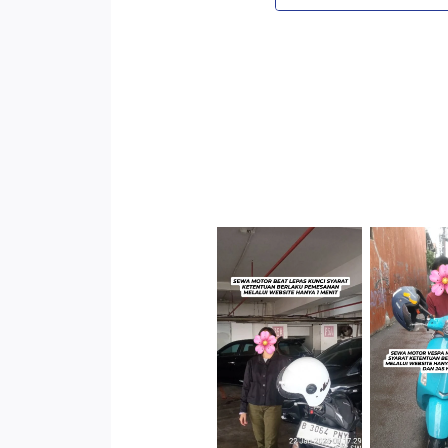
Cityplaza
Jatinegara
Antar 
Gedung Parkir
Kenda
P6A