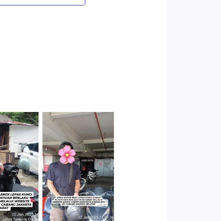
Cityplaza
 Jakarta
Jatinegara
arat
Gedung Parkir
P6A