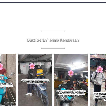
Bukti Serah Terima Kendaraan
Cityplaza
Cityplaza
Jemput
Jatinegara
Jatinegara
Cabang
raan
Gedung Parkir
Gedung Parkir
B
P6A
P6A