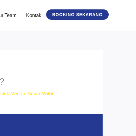
BOOKING SEKARANG
ur Team
Kontak
b?
strik Medan
,
Sewa Motor