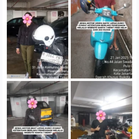
Cityplaza Jatinegara
Antar Jemput Kendaraan
Gedung Parkir P6A
Cityplaza Jatinegara
Cityplaza Jatinegara