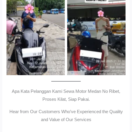
Cityplaza Jatinegara
Gedung Parkir P6ASewa
Antar Jemput Kendaraan
Motor Medan Sunggal No
Ribet, Proses Kilat, Siap
Pakai.
Apa Kata Pelanggan Kami Sewa Motor Medan No Ribet,
Proses Kilat, Siap Pakai.
Hear from Our Customers Who’ve Experienced the Quality
and Value of Our Services