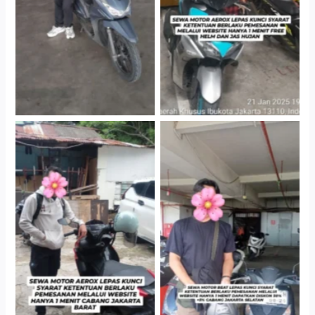
Gedung Parkir P6A
Gedung Parkir P6A
Cityplaza Jatinegara
Cabang Jakarta Barat
Gedung Parkir P6A