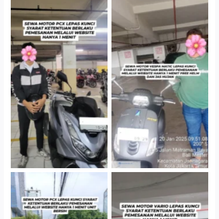
Hotel Kartika Chandra,
Cityplaza Jatinegara
Jakarta Selatan
Gedung Parkir P6A