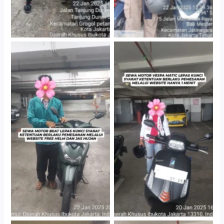
Cityplaza Jatinegara
Cityplaza Jatinegara
Gedung Parkir P6A
Gedung Parkir P6A