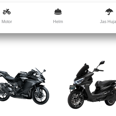
Motor
Helm
Jas Huj