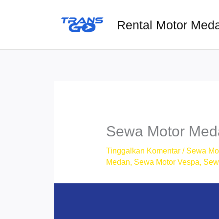
Lewati
ke
Rental Motor Med
konten
Sewa Motor Meda
Tinggalkan Komentar
/
Sewa Mo
Medan
,
Sewa Motor Vespa
,
Sew