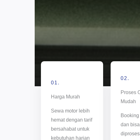
02.
01.
Proses 
Harga Murah
Mudah
Sewa motor lebih
Booking
hemat dengan tarif
dan bisa
bersahabat untuk
diproses
kebutuhan harian