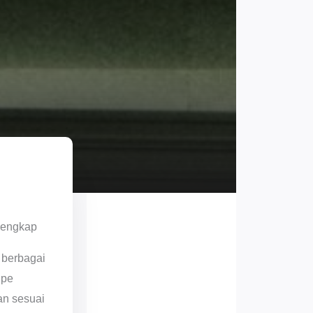
Lengkap
 berbagai
ipe
an sesuai