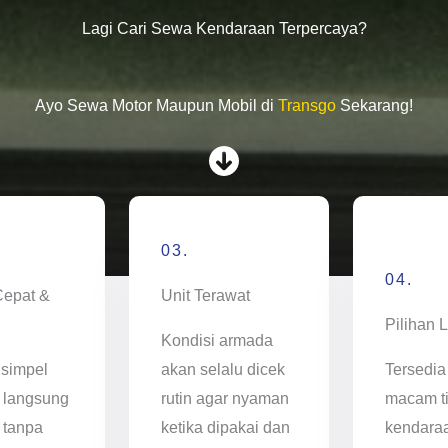
Lagi Cari Sewa Kendaraan Terpercaya?
Ayo Sewa Motor Maupun Mobil di
Transgo
Sekarang!
03.
04.
Cepat &
Unit Terawat
Pilihan 
Kondisi armada
 simpel
akan selalu dicek
Tersedia
 langsung
rutin agar nyaman
macam t
 tanpa
ketika dipakai dan
kendara