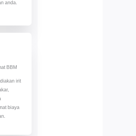
an anda.
mat BBM
diakan irit
kar,
a
at biaya
an.