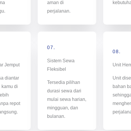
ama
aman di
kebutuh
gu.
perjalanan.
07.
08.
Sistem Sewa
ar Jemput
Unit He
Fleksibel
sa diantar
Unit dise
Tersedia pilihan
i kamu di
bahan ba
durasi sewa dari
ebih
sehingg
mulai sewa harian,
anpa repot
menghem
mingguan, dan
angsung.
perjalan
bulanan.