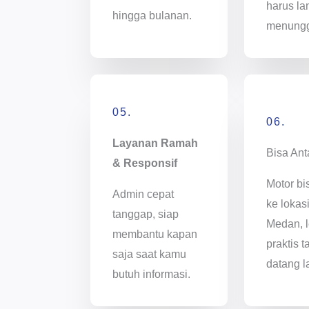
harus l
hingga bulanan.
menung
05.
06.
Layanan Ramah
Bisa Ant
& Responsif
Motor bi
Admin cepat
ke lokas
tanggap, siap
Medan, l
membantu kapan
praktis t
saja saat kamu
datang l
butuh informasi.