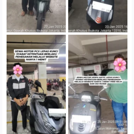
Hotel Kartika Chandra,
Cityplaza Jatinegara
Jakarta Selatan
Gedung Parkir P6A