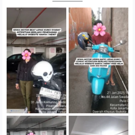
Cityplaza Jatinegara
Antar Jemput Kendaraan
Gedung Parkir P6A