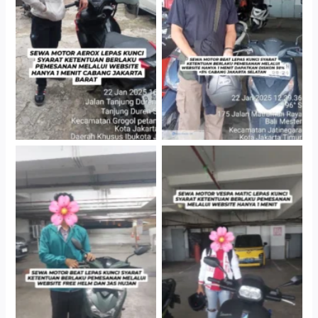
Cityplaza Jatinegara
Cabang Jakarta Barat
Gedung Parkir P6A
Cityplaza Jatinegara
Cityplaza Jatinegara
Gedung Parkir P6A
Gedung Parkir P6A