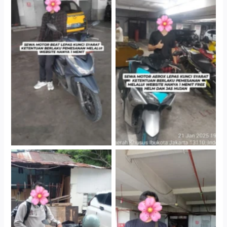
Cityplaza Jatinegara
Cityplaza Jatinegara
Gedung Parkir P6A
Gedung Parkir P6A