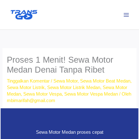
Lewati
ke
konten
Proses 1 Menit! Sewa Motor
Medan Denai Tanpa Ribet
Tinggalkan Komentar
/
Sewa Motor
,
Sewa Motor Beat Medan
,
Sewa Motor Listrik
,
Sewa Motor Listrik Medan
,
Sewa Motor
Medan
,
Sewa Motor Vespa
,
Sewa Motor Vespa Medan
/ Oleh
mbimarifah@gmail.com
Sewa Motor Medan proses cepat