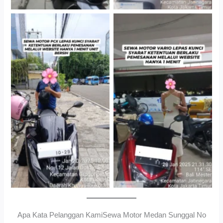
Cityplaza Jatinegara
Gedung Parkir P6ASewa
Antar Jemput Kendaraan
Motor Medan Sunggal No
Ribet, Proses Kilat, Siap
Pakai.
Apa Kata Pelanggan KamiSewa Motor Medan Sunggal No