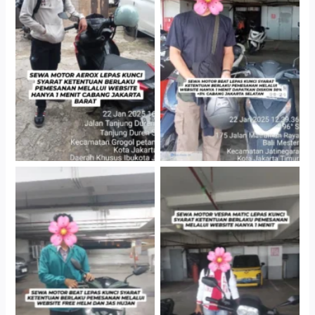
Cityplaza Jatinegara
Cabang Jakarta Barat
Gedung Parkir P6A
Cityplaza Jatinegara
Cityplaza Jatinegara
Gedung Parkir P6A
Gedung Parkir P6A