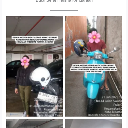
Bukti Serah Terima Kendaraan
Cityplaza Jatinegara
Antar Jemput Kendaraan
Gedung Parkir P6A