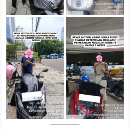
Cityplaza Jatinegara
Gedung Parkir P6ASewa
Antar Jemput Kendaraan
Motor Medan Sunggal No
Ribet, Proses Kilat, Siap
Pakai.