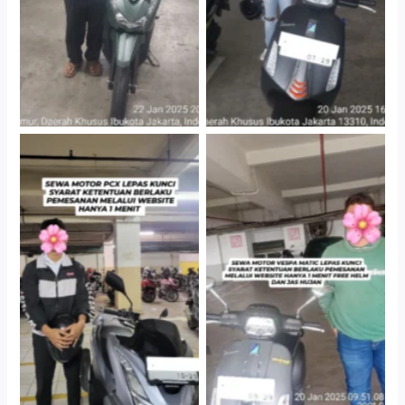
Hotel Kartika Chandra,
Cityplaza Jatinegara
Jakarta Selatan
Gedung Parkir P6A