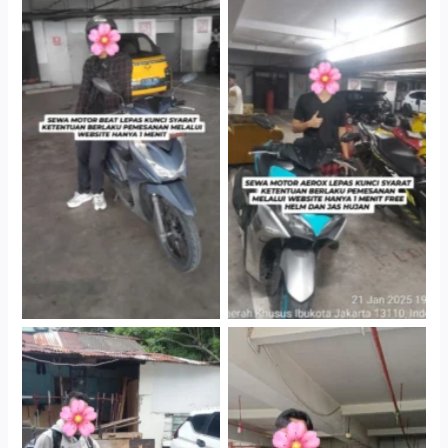
Cityplaza Jatinegara
Cityplaza Jatinegara
Gedung Parkir P6A
Gedung Parkir P6A