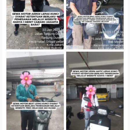
Gedung Parkir P6A
Cityplaza Jatinegara
Cityplaza Jatinegara
Gedung Parkir P6A
Gedung Parkir P6A