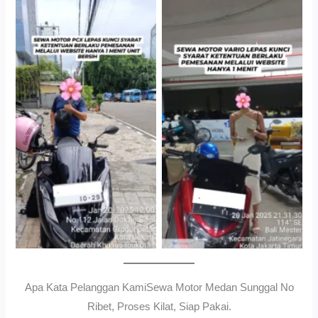
Cityplaza Jatinegara
Gedung Parkir P6ASewa
Antar Jemput Kendaraan
Motor Medan Sunggal No
Ribet, Proses Kilat, Siap
Pakai.
Apa Kata Pelanggan KamiSewa Motor Medan Sunggal No
Ribet, Proses Kilat, Siap Pakai.