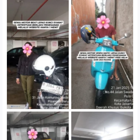
Cityplaza Jatinegara
Antar Jemput Kendaraan
Gedung Parkir P6A