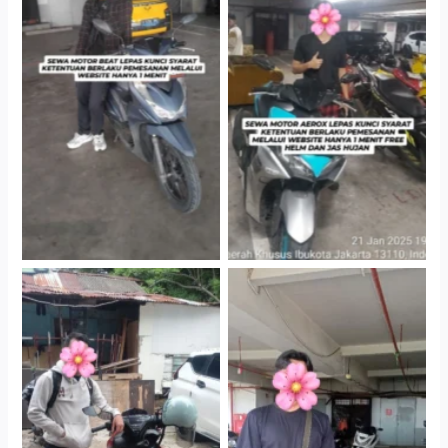
Cityplaza Jatinegara
Cityplaza Jatinegara
Gedung Parkir P6A
Gedung Parkir P6A
Cityplaza Jatinegara
Cabang Jakarta Barat