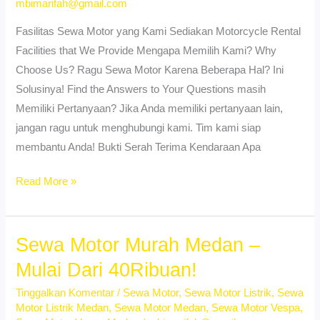
mbimarifah@gmail.com
Fasilitas Sewa Motor yang Kami Sediakan Motorcycle Rental
Facilities that We Provide Mengapa Memilih Kami? Why
Choose Us? Ragu Sewa Motor Karena Beberapa Hal? Ini
Solusinya! Find the Answers to Your Questions masih
Memiliki Pertanyaan? Jika Anda memiliki pertanyaan lain,
jangan ragu untuk menghubungi kami. Tim kami siap
membantu Anda! Bukti Serah Terima Kendaraan Apa
Sewa
Read More »
Motor
Kawasaki
Ninja
Sewa Motor Murah Medan –
ZX25R
Mulai Dari 40Ribuan!
Medan
Tinggalkan Komentar
/
Sewa Motor
,
Sewa Motor Listrik
,
Sewa
–
Motor Listrik Medan
,
Sewa Motor Medan
,
Sewa Motor Vespa
,
Rental