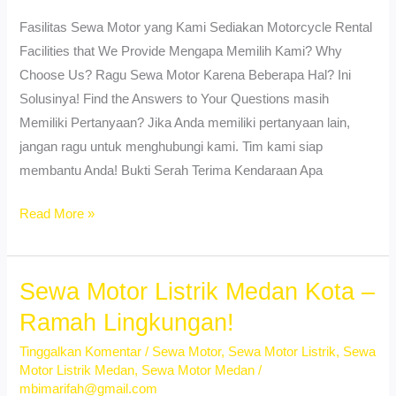
Fasilitas Sewa Motor yang Kami Sediakan Motorcycle Rental
Facilities that We Provide Mengapa Memilih Kami? Why
Choose Us? Ragu Sewa Motor Karena Beberapa Hal? Ini
Solusinya! Find the Answers to Your Questions masih
Memiliki Pertanyaan? Jika Anda memiliki pertanyaan lain,
jangan ragu untuk menghubungi kami. Tim kami siap
membantu Anda! Bukti Serah Terima Kendaraan Apa
Sewa
Read More »
Motor
Murah
di
Sewa Motor Listrik Medan Kota –
Medan
Ramah Lingkungan!
Johor
Tinggalkan Komentar
/
Sewa Motor
,
Sewa Motor Listrik
,
Sewa
2025
Motor Listrik Medan
,
Sewa Motor Medan
/
–
mbimarifah@gmail.com