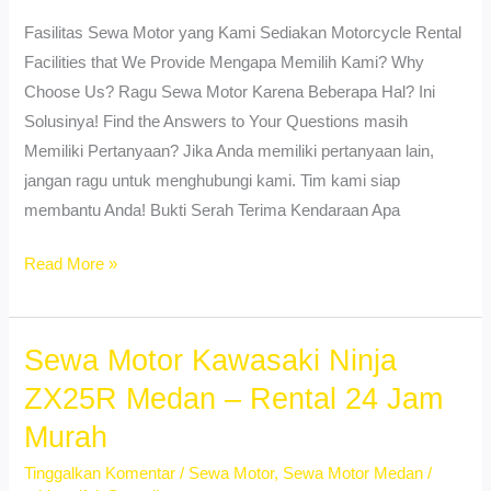
Rental
Fasilitas Sewa Motor yang Kami Sediakan Motorcycle Rental
24
Facilities that We Provide Mengapa Memilih Kami? Why
Jam
Choose Us? Ragu Sewa Motor Karena Beberapa Hal? Ini
Solusinya! Find the Answers to Your Questions masih
Memiliki Pertanyaan? Jika Anda memiliki pertanyaan lain,
jangan ragu untuk menghubungi kami. Tim kami siap
membantu Anda! Bukti Serah Terima Kendaraan Apa
Sewa
Read More »
Motor
Listrik
Medan
Sewa Motor Kawasaki Ninja
Kota
ZX25R Medan – Rental 24 Jam
–
Murah
Ramah
Lingkungan!
Tinggalkan Komentar
/
Sewa Motor
,
Sewa Motor Medan
/