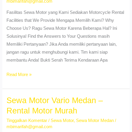
mbimarifah@gmail.com
Fasilitas Sewa Motor yang Kami Sediakan Motorcycle Rental
Facilities that We Provide Mengapa Memilih Kami? Why
Choose Us? Ragu Sewa Motor Karena Beberapa Hal? Ini
Solusinya! Find the Answers to Your Questions masih
Memiliki Pertanyaan? Jika Anda memiliki pertanyaan lain,
jangan ragu untuk menghubungi kami. Tim kami siap
membantu Anda! Bukti Serah Terima Kendaraan Apa
Sewa
Read More »
Motor
Vespa
Matic
Sewa Motor Vario Medan –
Medan
Rental Motor Murah
Lebih
Tinggalkan Komentar
/
Sewa Motor
,
Sewa Motor Medan
/
Hemat,
mbimarifah@gmail.com
No