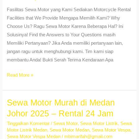
Murah!
Fasilitas Sewa Motor yang Kami Sediakan Motorcycle Rental
Facilities that We Provide Mengapa Memilih Kami? Why
Choose Us? Ragu Sewa Motor Karena Beberapa Hal? Ini
Solusinya! Find the Answers to Your Questions masih
Memiliki Pertanyaan? Jika Anda memiliki pertanyaan lain,
jangan ragu untuk menghubungi kami. Tim kami siap
membantu Anda! Bukti Serah Terima Kendaraan Apa
Sewa
Read More »
Motor
Vespa
Medan
Sewa Motor Murah di Medan
–
Johor 2025 – Rental 24 Jam
Stylish
Tinggalkan Komentar
/
Sewa Motor
,
Sewa Motor Listrik
,
Sewa
&
Motor Listrik Medan
,
Sewa Motor Medan
,
Sewa Motor Vespa
,
Instagrammable!
Sewa Motor Vespa Medan
/
mbimarifah@gmail.com