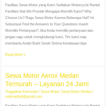
DP!
Fasilitas Sewa Motor yang Kami Sediakan Motorcycle Rental
Facilities that We Provide Mengapa Memilih Kami? Why
Choose Us? Ragu Sewa Motor Karena Beberapa Hal? Ini
Solusinya! Find the Answers to Your Questions masih
Memiliki Pertanyaan? Jika Anda memiliki pertanyaan lain,
jangan ragu untuk menghubungi kami. Tim kami siap
membantu Anda! Bukti Serah Terima Kendaraan Apa
Sewa
Read More »
Motor
Vario
Medan
Sewa Motor Aerox Medan
–
Termurah – Layanan 24 Jam!
Rental
Tinggalkan Komentar
/
Sewa Motor
,
Sewa Motor Medan
/
Motor
mbimarifah@gmail.com
Murah
Fasilitas Sewa Motor yang Kami Sediakan Motorcycle Rental