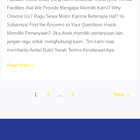
Facilities that We Provide Mengapa Memilih Kami? Why
Choose Us? Ragu Sewa Motor Karena Beberapa Hal? Ini
Solusinya! Find the Answers to Your Questions masih
Memiliki Pertanyaan? Jika Anda memiliki pertanyaan lain,
jangan ragu untuk menghubungi kami. Tim kami siap
membantu Anda! Bukti Serah Terima Kendaraan Apa
Sewa
Read More »
Motor
Terdekat
Kesawan
1
2
…
6
Next
→
Medan
–
Pelayanan
24
Jam!