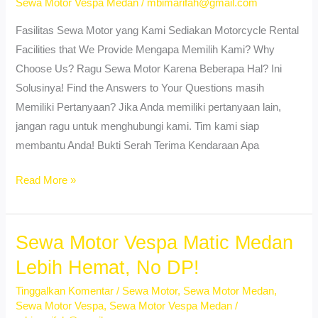
Sewa Motor Vespa Medan
/
mbimarifah@gmail.com
24
Fasilitas Sewa Motor yang Kami Sediakan Motorcycle Rental
Jam
Facilities that We Provide Mengapa Memilih Kami? Why
Murah
Choose Us? Ragu Sewa Motor Karena Beberapa Hal? Ini
Solusinya! Find the Answers to Your Questions masih
Memiliki Pertanyaan? Jika Anda memiliki pertanyaan lain,
jangan ragu untuk menghubungi kami. Tim kami siap
membantu Anda! Bukti Serah Terima Kendaraan Apa
Sewa
Read More »
Motor
Murah
Medan
Sewa Motor Vespa Matic Medan
–
Lebih Hemat, No DP!
Mulai
Tinggalkan Komentar
/
Sewa Motor
,
Sewa Motor Medan
,
Dari
Sewa Motor Vespa
,
Sewa Motor Vespa Medan
/
40Ribuan!