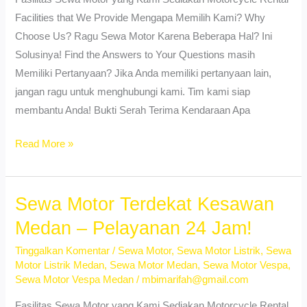
Facilities that We Provide Mengapa Memilih Kami? Why
Choose Us? Ragu Sewa Motor Karena Beberapa Hal? Ini
Solusinya! Find the Answers to Your Questions masih
Memiliki Pertanyaan? Jika Anda memiliki pertanyaan lain,
jangan ragu untuk menghubungi kami. Tim kami siap
membantu Anda! Bukti Serah Terima Kendaraan Apa
Sewa
Read More »
Motor
Aerox
Medan
Sewa Motor Terdekat Kesawan
Termurah
Medan – Pelayanan 24 Jam!
–
Tinggalkan Komentar
/
Sewa Motor
,
Sewa Motor Listrik
,
Sewa
Layanan
Motor Listrik Medan
,
Sewa Motor Medan
,
Sewa Motor Vespa
,
24
Sewa Motor Vespa Medan
/
mbimarifah@gmail.com
Jam!
Fasilitas Sewa Motor yang Kami Sediakan Motorcycle Rental