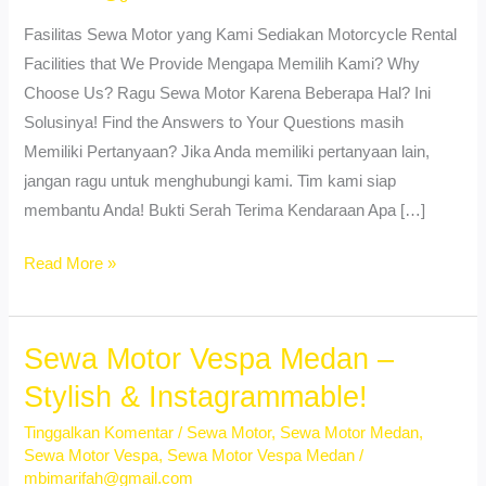
Fasilitas Sewa Motor yang Kami Sediakan Motorcycle Rental
Facilities that We Provide Mengapa Memilih Kami? Why
Choose Us? Ragu Sewa Motor Karena Beberapa Hal? Ini
Solusinya! Find the Answers to Your Questions masih
Memiliki Pertanyaan? Jika Anda memiliki pertanyaan lain,
jangan ragu untuk menghubungi kami. Tim kami siap
membantu Anda! Bukti Serah Terima Kendaraan Apa […]
Sewa
Read More »
Motor
Beat
Medan
Sewa Motor Vespa Medan –
Kota
Stylish & Instagrammable!
–
Tinggalkan Komentar
/
Sewa Motor
,
Sewa Motor Medan
,
Rental
Sewa Motor Vespa
,
Sewa Motor Vespa Medan
/
Motor
mbimarifah@gmail.com