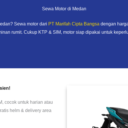
Sewa Motor di Medan
 Medan? Sewa motor dari
PT Marifah Cipta Bangsa
dengan harga 
minan rumit. Cukup KTP & SIM, motor siap dipakai untuk keperl
sien!
M, cocok untuk harian atau
ratis helm & delivery area