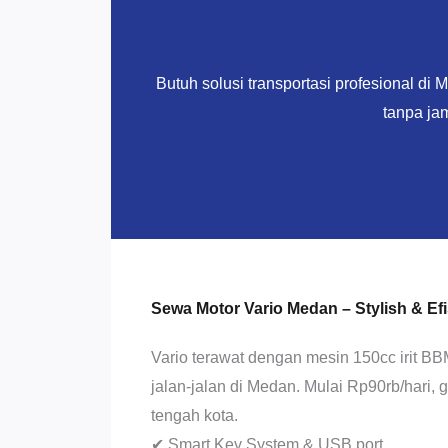
Butuh solusi transportasi profesional di
tanpa ja
Sewa Motor Vario Medan – Stylish & Efi
Vario terawat dengan mesin 150cc irit BB
jalan-jalan di Medan. Mulai Rp90rb/hari, g
tengah kota.
✔ Smart Key System & USB port