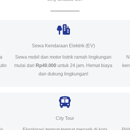
Sewa Kendaraan Elektrik (EV)
da
Sewa mobil dan motor listrik ramah lingkungan
N
utin
mulai dari
Rp40.000
untuk 24 jam. Hemat biaya
ken
dan dukung lingkungan!
City Tour
ir
Eksplorasi tempat-tempat menarik di kota
Pil