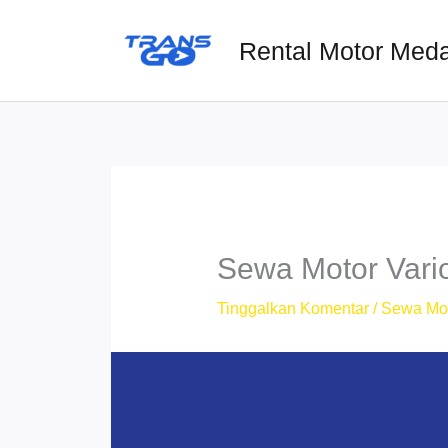
Lewati
ke
Rental Motor Med
konten
Sewa Motor Vari
Tinggalkan Komentar
/
Sewa Mo