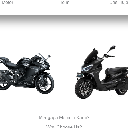
Motor
Helm
Jas Huj
Mengapa Memilih Kami?
Why Choose Us?