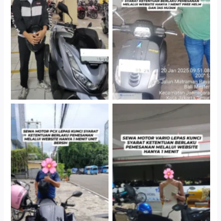
Hotel Kartika Chandra,
Cityplaza Jatinegara
Jakarta Selatan
Gedung Parkir P6A
Cityplaza Jatinegara
Antar Jemput Kendaraan
Gedung Parkir P6A