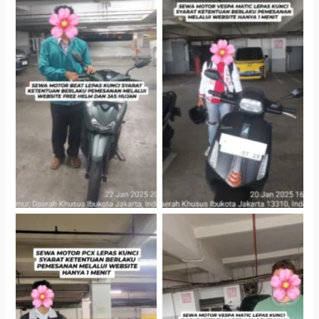
Cityplaza Jatinegara
Cityplaza Jatinegara
Gedung Parkir P6A
Gedung Parkir P6A