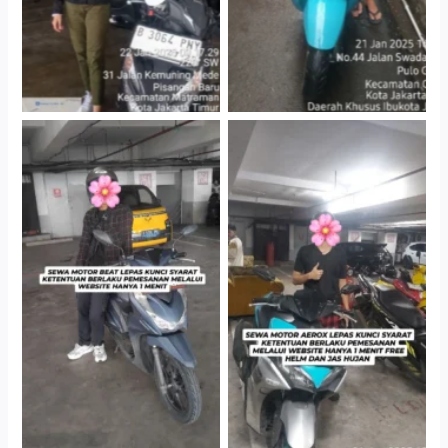
Cityplaza Jatinegara
Cityplaza Jatinegara
Gedung Parkir P6A
Gedung Parkir P6A