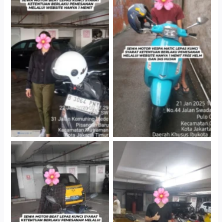
Cityplaza Jatinegara
Antar Jemput Kendaraan
Gedung Parkir P6A
Cityplaza Jatinegara
Cityplaza Jatinegara