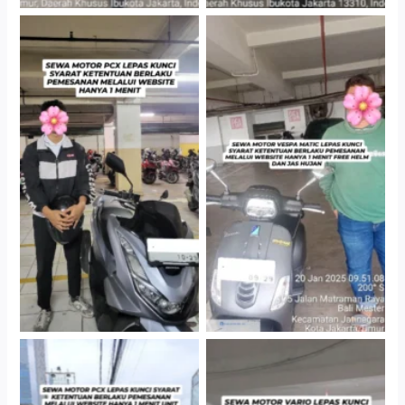
Hotel Kartika Chandra,
Cityplaza Jatinegara
Jakarta Selatan
Gedung Parkir P6A