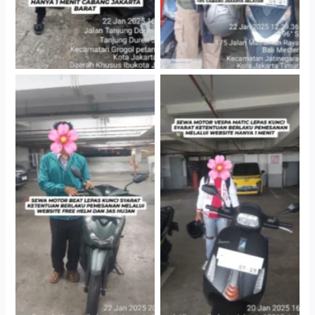
Cityplaza Jatinegara
Cityplaza Jatinegara
Gedung Parkir P6A
Gedung Parkir P6A