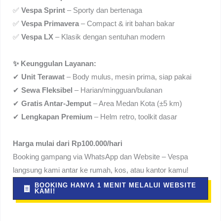
✅
Vespa Sprint
– Sporty dan bertenaga
✅
Vespa Primavera
– Compact & irit bahan bakar
✅
Vespa LX
– Klasik dengan sentuhan modern
✨ Keunggulan Layanan:
✔
Unit Terawat
– Body mulus, mesin prima, siap pakai
✔
Sewa Fleksibel
– Harian/mingguan/bulanan
✔
Gratis Antar-Jemput
– Area Medan Kota (±5 km)
✔
Lengkapan Premium
– Helm retro, toolkit dasar
Harga mulai dari Rp100.000/hari
Booking gampang via WhatsApp dan Website – Vespa
langsung kami antar ke rumah, kos, atau kantor kamu!
BOOKING HANYA 1 MENIT MELALUI WEBSITE
KAMI!