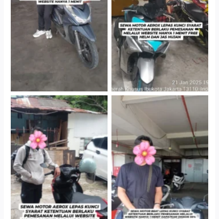
Gedung Parkir P6A
Gedung Parkir P6A
Cityplaza Jatinegara
Cabang Jakarta Barat
Gedung Parkir P6A