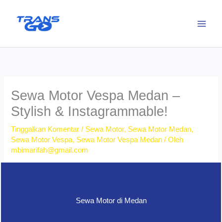
Lewati
ke
konten
Sewa Motor Vespa Medan –
Stylish & Instagrammable!
Tinggalkan Komentar
/
Sewa Motor
,
Sewa Motor Medan
,
Sewa Motor Vespa
,
Sewa Motor Vespa Medan
/ Oleh
mbimarifah@gmail.com
Sewa Motor di Medan