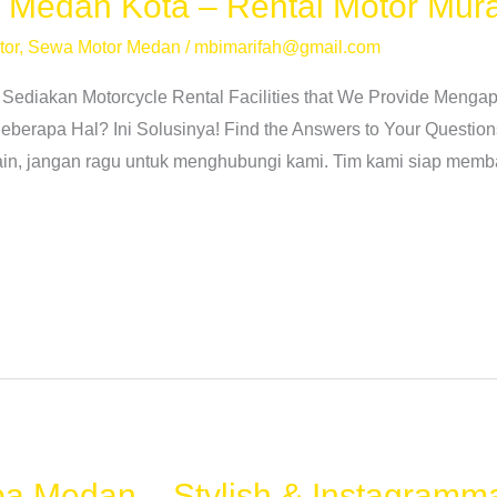
 Medan Kota – Rental Motor Mur
tor
,
Sewa Motor Medan
/
mbimarifah@gmail.com
 Sediakan Motorcycle Rental Facilities that We Provide Men
erapa Hal? Ini Solusinya! Find the Answers to Your Question
lain, jangan ragu untuk menghubungi kami. Tim kami siap memb
a Medan – Stylish & Instagramma