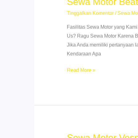
Sewa Motor Beat
Tinggalkan Komentar
/
Sewa Mo
Fasilitas Sewa Motor yang Kami
Us? Ragu Sewa Motor Karena Beb
Jika Anda memiliki pertanyaan 
Kendaraan Apa
Sewa
Read More »
Motor
Beat
Medan
Kota
–
Rental
Motor
Sewa Motor Vesp