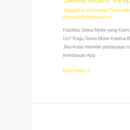
Murah!
Tinggalkan Komentar
/
Sewa Mo
mbimarifah@gmail.com
Fasilitas Sewa Motor yang Kami
Us? Ragu Sewa Motor Karena Beb
Jika Anda memiliki pertanyaan 
Kendaraan Apa
Sewa
Read More »
Motor
Vespa
Medan
–
Stylish
&
Instagrammable!