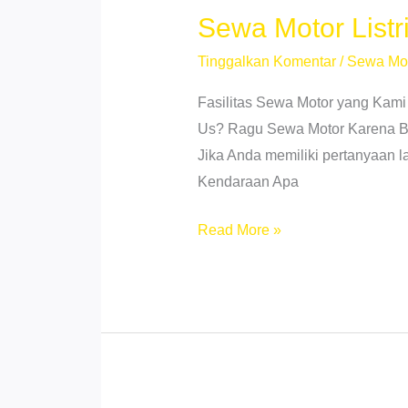
–
Sewa Motor List
Rental
Tinggalkan Komentar
/
Sewa Mo
24
Jam
Fasilitas Sewa Motor yang Kami
Us? Ragu Sewa Motor Karena Beb
Jika Anda memiliki pertanyaan 
Kendaraan Apa
Sewa
Read More »
Motor
Listrik
Medan
Kota
–
Ramah