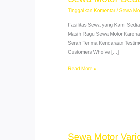
Tinggalkan Komentar
/
Sewa Mo
Fasilitas Sewa yang Kami Sedia
Masih Ragu Sewa Motor Karena K
Serah Terima Kendaraan Testimo
Customers Who’ve […]
Sewa
Read More »
Motor
Beat
Street
Murah
di
Binjai
Medan
Sewa Motor Vario