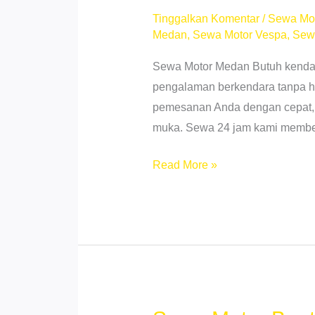
–
Tinggalkan Komentar
/
Sewa Mo
Lepas
Medan
,
Sewa Motor Vespa
,
Sew
Kunci
Sewa Motor Medan Butuh kendar
pengalaman berkendara tanpa ha
pemesanan Anda dengan cepat, 
muka. Sewa 24 jam kami membe
Sewa
Read More »
Motor
Vario
Terpercaya
di
Binjai
Medan