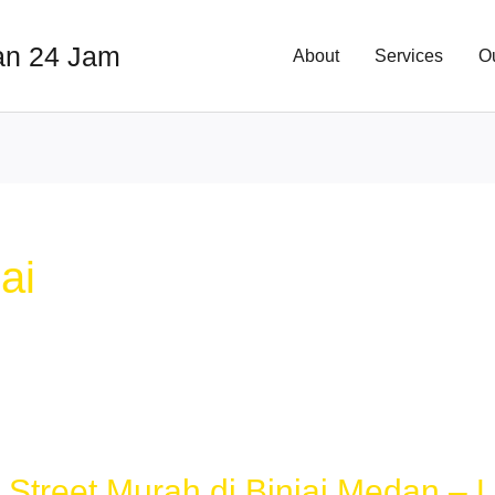
an 24 Jam
About
Services
O
ai
Street Murah di Binjai Medan – 