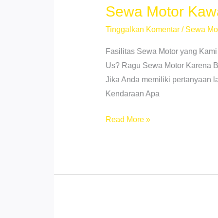
Lingkungan!
Sewa Motor Kawa
Tinggalkan Komentar
/
Sewa Mo
Fasilitas Sewa Motor yang Kami
Us? Ragu Sewa Motor Karena Beb
Jika Anda memiliki pertanyaan 
Kendaraan Apa
Sewa
Read More »
Motor
Kawasaki
Ninja
ZX25R
Medan
–
Rental