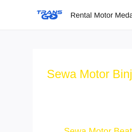
Lewati
ke
Rental Motor Med
konten
Sewa Motor Binj
Sewa Motor Beat 