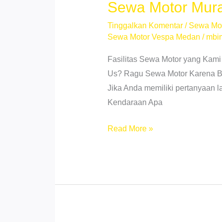
Sewa Motor Mura
Tinggalkan Komentar
/
Sewa Mo
Sewa Motor Vespa Medan
/
mbi
Fasilitas Sewa Motor yang Kami
Us? Ragu Sewa Motor Karena Beb
Jika Anda memiliki pertanyaan 
Kendaraan Apa
Sewa
Read More »
Motor
Murah
di
Medan
Johor
2025