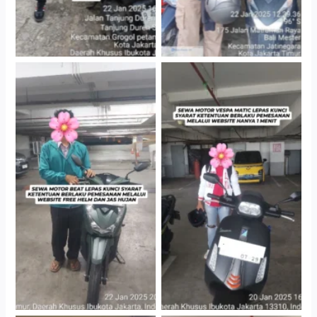
Cityplaza Jatinegara
Cityplaza Jatinegara
Gedung Parkir P6A
Gedung Parkir P6A