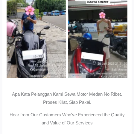
Cityplaza Jatinegara
Gedung Parkir P6ASewa
Antar Jemput Kendaraan
Motor Medan Sunggal No
Ribet, Proses Kilat, Siap
Pakai.
Apa Kata Pelanggan Kami Sewa Motor Medan No Ribet,
Proses Kilat, Siap Pakai.
Hear from Our Customers Who’ve Experienced the Quality
and Value of Our Services