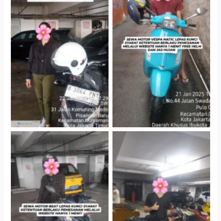
Cityplaza Jatinegara
Antar Jemput Kendaraan
Gedung Parkir P6A
Cityplaza Jatinegara
Cityplaza Jatinegara