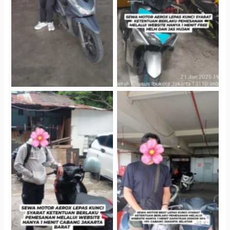
Gedung Parkir P6A
Gedung Parkir P6A
Cityplaza Jatinegara
Cabang Jakarta Barat
Gedung Parkir P6A