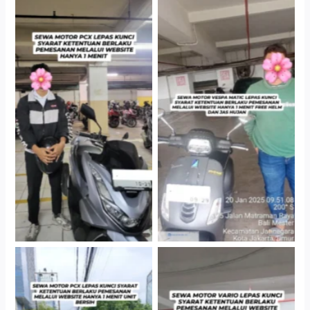
Hotel Kartika Chandra,
Cityplaza Jatinegara
Jakarta Selatan
Gedung Parkir P6A