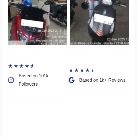
★
★
★
★
★
★
★
★
★
★
Based on 101k
Based on 1k+ Reviews​
Followers​