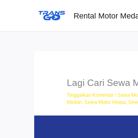
Lewati
ke
Rental Motor Med
konten
Lagi Cari Sewa 
Tinggalkan Komentar
/
Sewa Mo
Medan
,
Sewa Motor Vespa
,
Sew