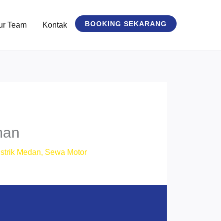
BOOKING SEKARANG
ur Team
Kontak
man
strik Medan
,
Sewa Motor