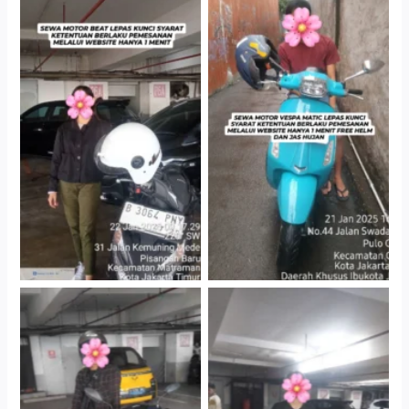
Cityplaza Jatinegara
Antar Jemput Kendaraan
Gedung Parkir P6A