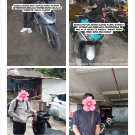
Cityplaza Jatinegara
Cityplaza Jatinegara
Gedung Parkir P6A
Gedung Parkir P6A
Cityplaza Jatinegara
Cabang Jakarta Barat
Gedung Parkir P6A