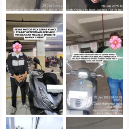
Hotel Kartika Chandra,
Cityplaza Jatinegara
Jakarta Selatan
Gedung Parkir P6A