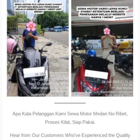
Cityplaza Jatinegara
Gedung Parkir P6ASewa
Antar Jemput Kendaraan
Motor Medan Sunggal No
Ribet, Proses Kilat, Siap
Pakai.
Apa Kata Pelanggan Kami Sewa Motor Medan No Ribet,
Proses Kilat, Siap Pakai.
Hear from Our Customers Who’ve Experienced the Quality