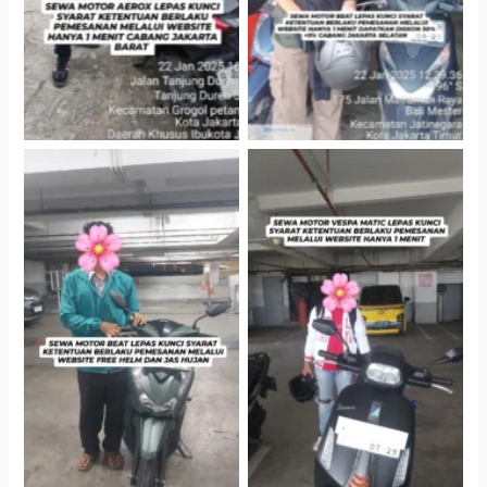
Cityplaza Jatinegara
Cityplaza Jatinegara
Gedung Parkir P6A
Gedung Parkir P6A