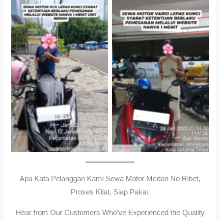
Cityplaza Jatinegara
Gedung Parkir P6ASewa
Antar Jemput Kendaraan
Motor Medan Sunggal No
Ribet, Proses Kilat, Siap
Pakai.
Apa Kata Pelanggan Kami Sewa Motor Medan No Ribet,
Proses Kilat, Siap Pakai.
Hear from Our Customers Who’ve Experienced the Quality