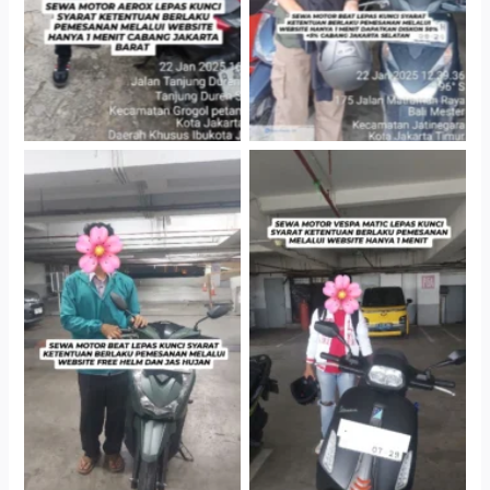
Cityplaza Jatinegara
Cityplaza Jatinegara
Gedung Parkir P6A
Gedung Parkir P6A