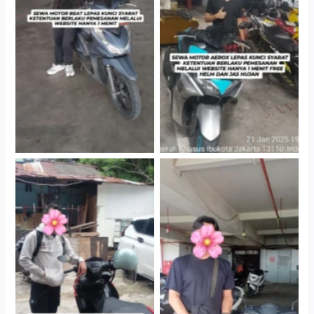
Cityplaza Jatinegara
Cityplaza Jatinegara
Gedung Parkir P6A
Gedung Parkir P6A
Cityplaza Jatinegara
Cabang Jakarta Barat
Gedung Parkir P6A