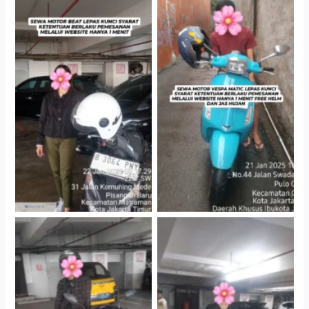
Cityplaza Jatinegara
Antar Jemput Kendaraan
Gedung Parkir P6A