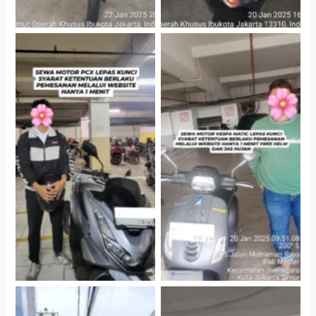
Hotel Kartika Chandra,
Cityplaza Jatinegara
Jakarta Selatan
Gedung Parkir P6A