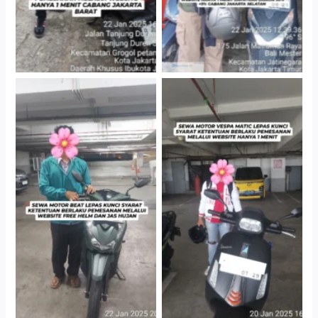
Cityplaza Jatinegara
Cityplaza Jatinegara
Gedung Parkir P6A
Gedung Parkir P6A