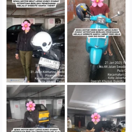
Cityplaza Jatinegara
Antar Jemput Kendaraan
Gedung Parkir P6A