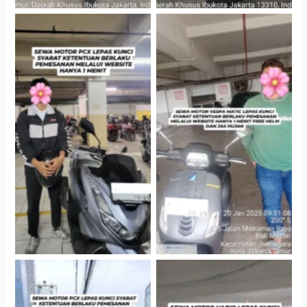
Hotel Kartika Chandra,
Cityplaza Jatinegara
Jakarta Selatan
Gedung Parkir P6A