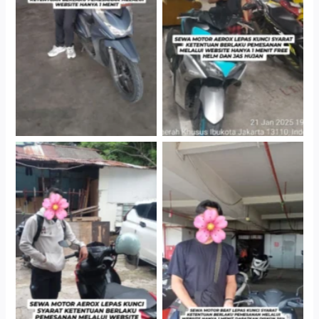
Cityplaza Jatinegara
Cityplaza Jatinegara
Gedung Parkir P6A
Gedung Parkir P6A
Cityplaza Jatinegara
Cabang Jakarta Barat
Gedung Parkir P6A