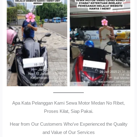
Cityplaza Jatinegara
Gedung Parkir P6ASewa
Antar Jemput Kendaraan
Motor Medan Sunggal No
Ribet, Proses Kilat, Siap
Pakai.
Apa Kata Pelanggan Kami Sewa Motor Medan No Ribet,
Proses Kilat, Siap Pakai.
Hear from Our Customers Who’ve Experienced the Quality
and Value of Our Services