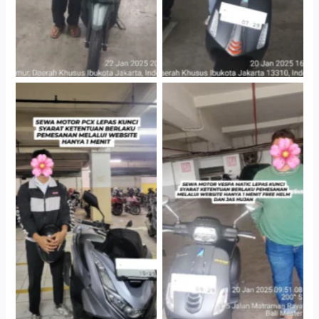
Hotel Kartika Chandra,
Cityplaza Jatinegara
Jakarta Selatan
Gedung Parkir P6A