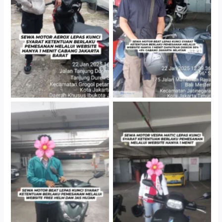
Cityplaza Jatinegara
Cabang Jakarta Barat
Gedung Parkir P6A
Cityplaza Jatinegara
Cityplaza Jatinegara
Gedung Parkir P6A
Gedung Parkir P6A