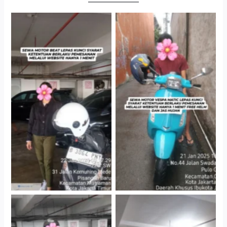
Cityplaza Jatinegara
Antar Jemput Kendaraan
Gedung Parkir P6A