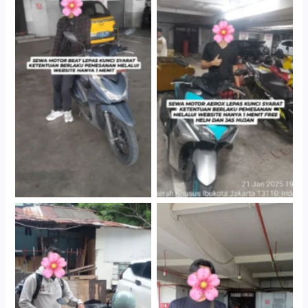
Cityplaza Jatinegara
Cityplaza Jatinegara
Gedung Parkir P6A
Gedung Parkir P6A