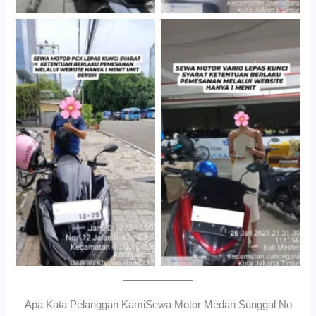
Cityplaza Jatinegara
Gedung Parkir P6ASewa
Antar Jemput Kendaraan
Motor Medan Sunggal No
Ribet, Proses Kilat, Siap
Pakai.
Apa Kata Pelanggan KamiSewa Motor Medan Sunggal No