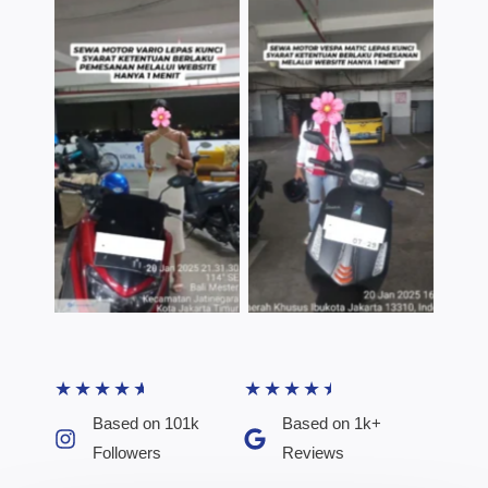
TNo Caption
TNo Caption
★
★
★
★
★
★
★
★
★
★
Based on 101k
Based on 1k+
Followers​
Reviews​