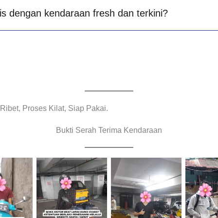
is dengan kendaraan fresh dan terkini?
bet, Proses Kilat, Siap Pakai.
Bukti Serah Terima Kendaraan
Cityplaza
Cityplaza
Jemput
Jatinegara
Jatinegara
Cabang