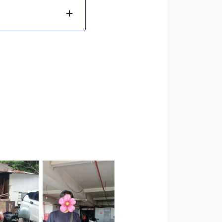
Cityplaza
 Jakarta
Jatinegara