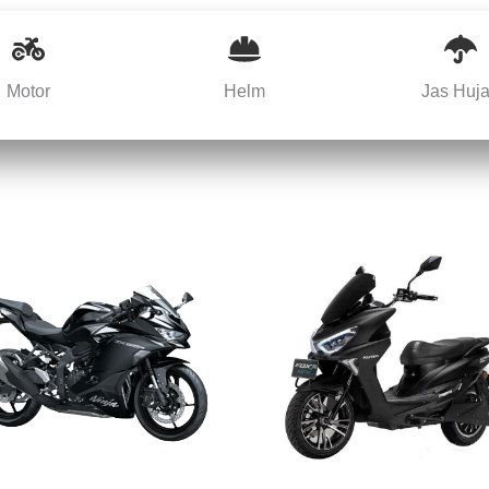
Motor
Helm
Jas Huj