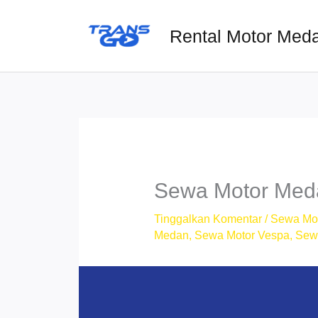
Lewati
ke
Rental Motor Med
konten
Sewa Motor Meda
Tinggalkan Komentar
/
Sewa Mo
Medan
,
Sewa Motor Vespa
,
Sew