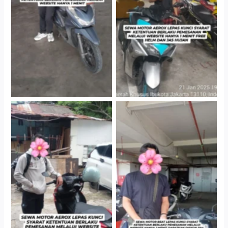
Cityplaza Jatinegara
Cityplaza Jatinegara
Gedung Parkir P6A
Gedung Parkir P6A
Cityplaza Jatinegara
Cabang Jakarta Barat
Gedung Parkir P6A