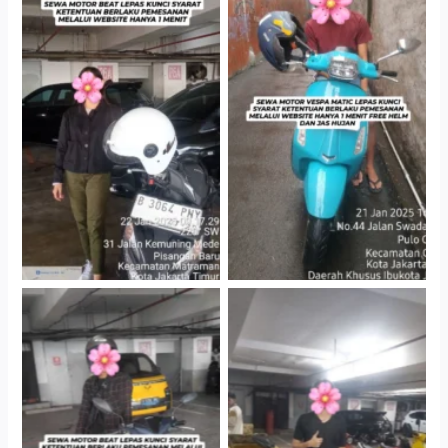
Cityplaza Jatinegara
Antar Jemput Kendaraan
Gedung Parkir P6A