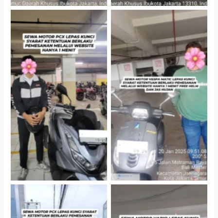
Hotel Kartika Chandra,
Cityplaza Jatinegara
Jakarta Selatan
Gedung Parkir P6A