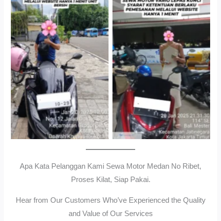
Cityplaza Jatinegara
Gedung Parkir P6ASewa
Antar Jemput Kendaraan
Motor Medan Sunggal No
Ribet, Proses Kilat, Siap
Pakai.
Apa Kata Pelanggan Kami Sewa Motor Medan No Ribet,
Proses Kilat, Siap Pakai.
Hear from Our Customers Who’ve Experienced the Quality
and Value of Our Services