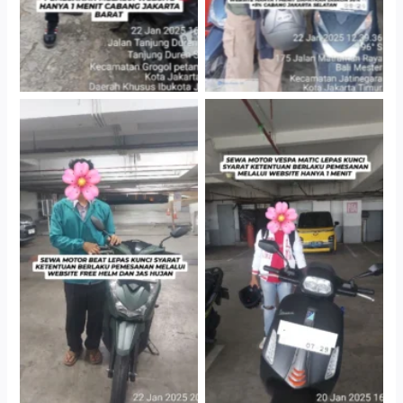
Cityplaza Jatinegara
Cityplaza Jatinegara
Gedung Parkir P6A
Gedung Parkir P6A