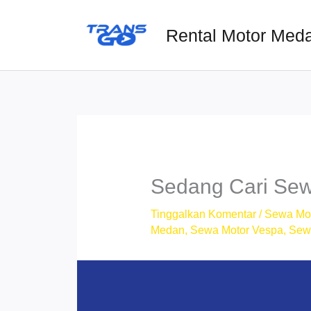
Lewati
ke
Rental Motor Med
konten
Sedang Cari Sew
Tinggalkan Komentar
/
Sewa Mo
Medan
,
Sewa Motor Vespa
,
Sew