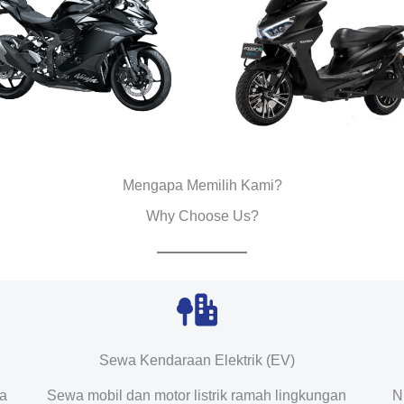
Mengapa Memilih Kami?
Why Choose Us?
Sewa Kendaraan Elektrik (EV)
da
Sewa mobil dan motor listrik ramah lingkungan
N