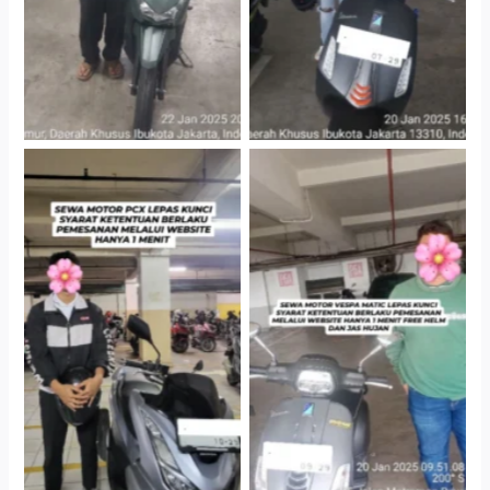
Hotel Kartika Chandra,
Cityplaza Jatinegara
Jakarta Selatan
Gedung Parkir P6A