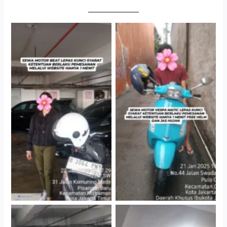
Cityplaza Jatinegara
Antar Jemput Kendaraan
Gedung Parkir P6A