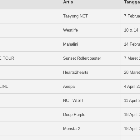
Artis
Tangga
Taeyong NCT
7 Februa
Westlife
10 & 14 
Mahalini
14 Febru
C TOUR
Sunset Rollercoaster
7 Maret 
Hearts2hearts
28 Mare
LINE
Aespa
4 April 
NCT WISH
11 April
Deep Purple
18 April
Monsta X
18 April