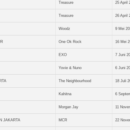
Treasure
25 April
Treasure
26 April
Woodz
9 Mei 2
UR
One Ok Rock
16 Mei 
EXO
7 Juni 2
Yovie & Nuno
6 Juni 2
RTA
The Neighbourhood
18 Juli 
Kahitna
6 Septe
Morgan Jay
11 Nove
N JAKARTA
MCR
22 Nove