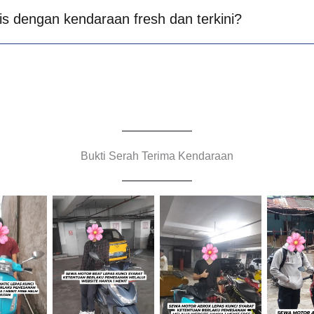
is dengan kendaraan fresh dan terkini?
Bukti Serah Terima Kendaraan
Cityplaza
Cityplaza
Jemput
Jatinegara
Jatinegara
Cabang
raan
Gedung Parkir
Gedung Parkir
B