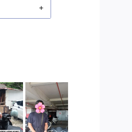
Cityplaza
 Jakarta
Jatinegara
arat
Gedung Parkir