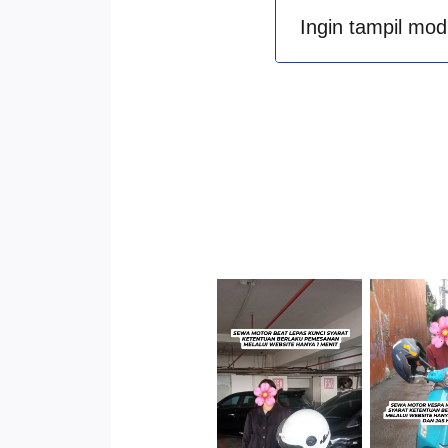
Ingin tampil mod
Cityplaza
Jatinegara
Antar 
Gedung Parkir
Kenda