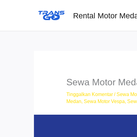
Lewati
ke
Rental Motor Med
konten
Sewa Motor Meda
Tinggalkan Komentar
/
Sewa Mo
Medan
,
Sewa Motor Vespa
,
Sew