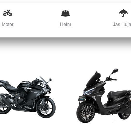
Motor
Helm
Jas Huj