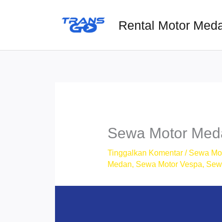
Lewati
ke
Rental Motor Med
konten
Sewa Motor Meda
Tinggalkan Komentar
/
Sewa Mo
Medan
,
Sewa Motor Vespa
,
Sew