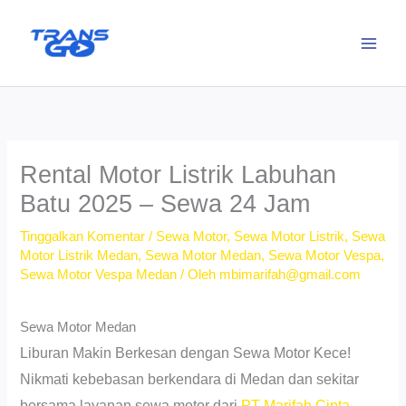
Lewati
ke
konten
Rental Motor Listrik Labuhan
Batu 2025 – Sewa 24 Jam
Tinggalkan Komentar
/
Sewa Motor
,
Sewa Motor Listrik
,
Sewa
Motor Listrik Medan
,
Sewa Motor Medan
,
Sewa Motor Vespa
,
Sewa Motor Vespa Medan
/ Oleh
mbimarifah@gmail.com
Sewa Motor Medan
Liburan Makin Berkesan dengan Sewa Motor Kece!
Nikmati kebebasan berkendara di Medan dan sekitar
bersama layanan sewa motor dari
PT Marifah Cipta