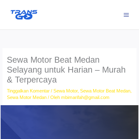
Lewati
ke
konten
Sewa Motor Beat Medan
Selayang untuk Harian – Murah
& Terpercaya
Tinggalkan Komentar
/
Sewa Motor
,
Sewa Motor Beat Medan
,
Sewa Motor Medan
/ Oleh
mbimarifah@gmail.com