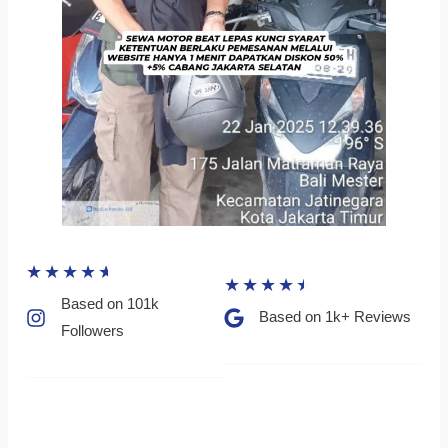
★
★
★
★
★
★
★
★
★
★
Based on 101k
Based on 1k+ Reviews​
Followers​