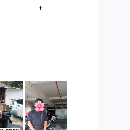
Cityplaza
 Jakarta
Jatinegara
arat
Gedung Parkir