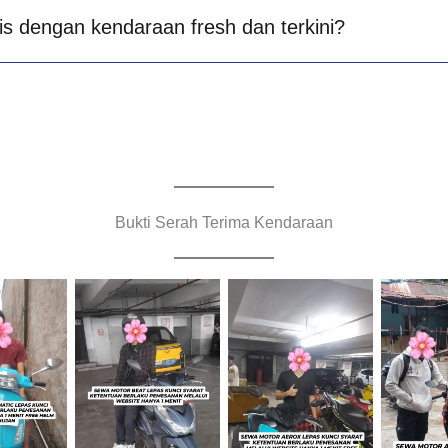
is dengan kendaraan fresh dan terkini?
Bukti Serah Terima Kendaraan
Cityplaza
Cityplaza
Jemput
Jatinegara
Jatinegara
Cabang
raan
Gedung Parkir
Gedung Parkir
B