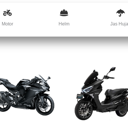
Motor
Helm
Jas Huj