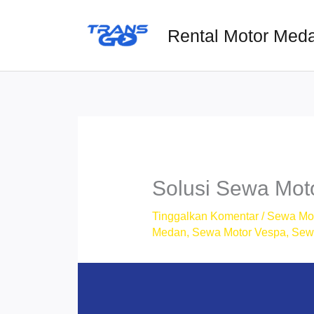
Lewati
ke
Rental Motor Med
konten
Solusi Sewa Mot
Tinggalkan Komentar
/
Sewa Mo
Medan
,
Sewa Motor Vespa
,
Sew