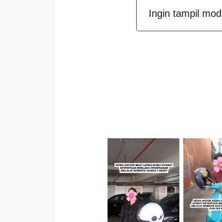
Ingin tampil mod
Cityplaza
Jatinegara
Antar 
Gedung Parkir
Kenda