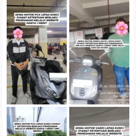
Hotel Kartika Chandra,
Cityplaza Jatinegara
Jakarta Selatan
Gedung Parkir P6A