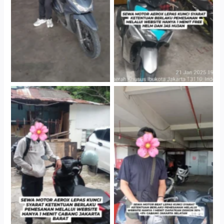
Gedung Parkir P6A
Gedung Parkir P6A
Cityplaza Jatinegara
Cabang Jakarta Barat
Gedung Parkir P6A