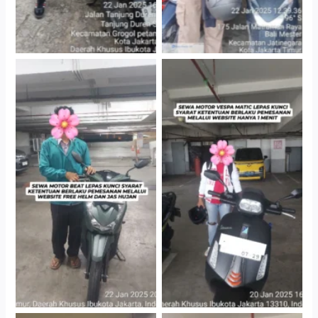
Cityplaza Jatinegara
Cityplaza Jatinegara
Gedung Parkir P6A
Gedung Parkir P6A