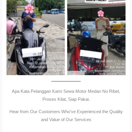
Cityplaza Jatinegara
Gedung Parkir P6ASewa
Antar Jemput Kendaraan
Motor Medan Sunggal No
Ribet, Proses Kilat, Siap
Pakai.
Apa Kata Pelanggan Kami Sewa Motor Medan No Ribet,
Proses Kilat, Siap Pakai.
Hear from Our Customers Who’ve Experienced the Quality
and Value of Our Services