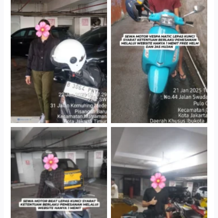
Cityplaza Jatinegara
Antar Jemput Kendaraan
Gedung Parkir P6A
Cityplaza Jatinegara
Cityplaza Jatinegara