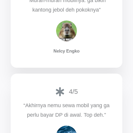
“Murah-murah mobilnya. ga bikin
kantong jebol deh pokoknya”
Nelcy Engko
4/5
“Akhirnya nemu sewa mobil yang ga
perlu bayar DP di awal. Top deh.”