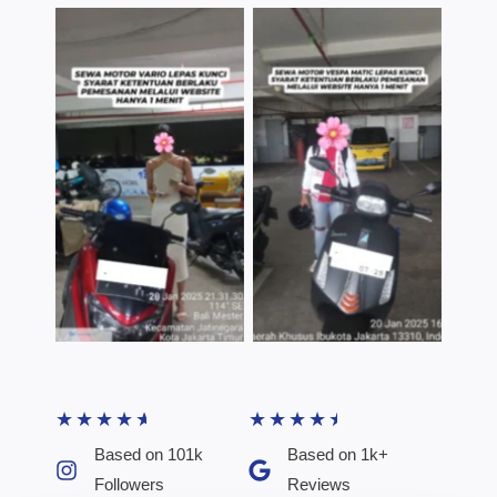
TNo Caption
TNo Caption
★
★
★
★
★
★
★
★
★
★
Based on 101k
Based on 1k+
Followers​
Reviews​