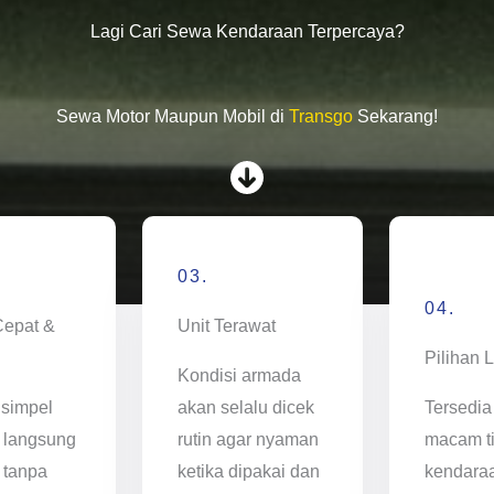
Lagi Cari Sewa Kendaraan Terpercaya?
Sewa Motor Maupun Mobil di
Transgo
Sekarang!
03.
04.
Cepat &
Unit Terawat
Pilihan 
Kondisi armada
 simpel
akan selalu dicek
Tersedia
 langsung
rutin agar nyaman
macam t
 tanpa
ketika dipakai dan
kendara