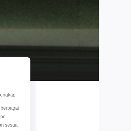
Lengkap
 berbagai
ipe
an sesuai