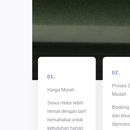
02.
01.
Proses 
Harga Murah
Mudah
Sewa motor lebih
Booking
hemat dengan tarif
dan bisa
bersahabat untuk
diproses
kebutuhan harian