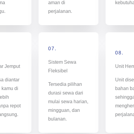
ama
aman di
kebutuh
gu.
perjalanan.
07.
08.
Sistem Sewa
ar Jemput
Unit He
Fleksibel
sa diantar
Unit dise
Tersedia pilihan
i kamu di
bahan ba
durasi sewa dari
ebih
sehingg
mulai sewa harian,
anpa repot
menghem
mingguan, dan
angsung.
perjalan
bulanan.