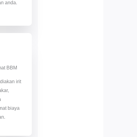
an anda.
mat BBM
diakan irit
kar,
a
at biaya
an.