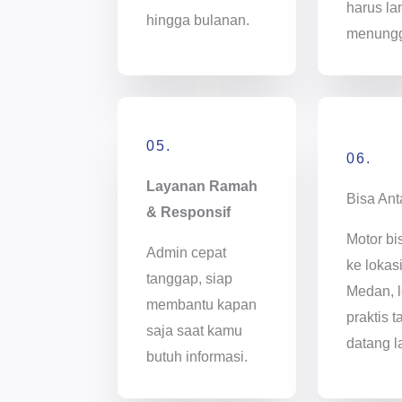
harus l
hingga bulanan.
menung
05.
06.
Layanan Ramah
Bisa Ant
& Responsif
Motor bi
Admin cepat
ke lokas
tanggap, siap
Medan, l
membantu kapan
praktis t
saja saat kamu
datang l
butuh informasi.