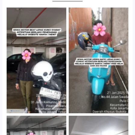
Cityplaza Jatinegara
Antar Jemput Kendaraan
Gedung Parkir P6A