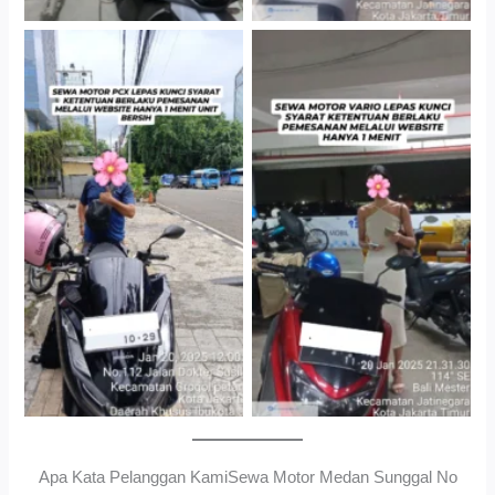
Cityplaza Jatinegara
Gedung Parkir P6ASewa
Antar Jemput Kendaraan
Motor Medan Sunggal No
Ribet, Proses Kilat, Siap
Pakai.
Apa Kata Pelanggan KamiSewa Motor Medan Sunggal No