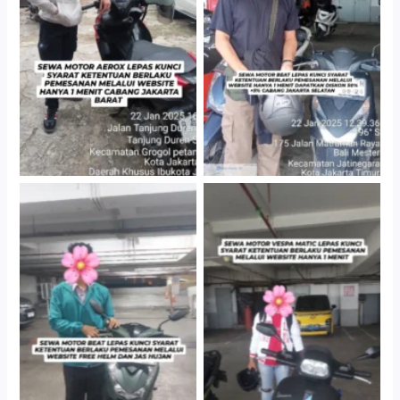
Cityplaza Jatinegara
Cabang Jakarta Barat
Gedung Parkir P6A
Cityplaza Jatinegara
Cityplaza Jatinegara
Gedung Parkir P6A
Gedung Parkir P6A