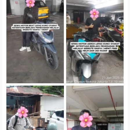
Cityplaza Jatinegara
Cityplaza Jatinegara
Gedung Parkir P6A
Gedung Parkir P6A