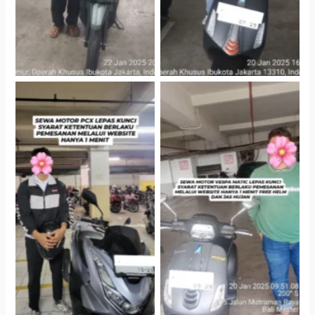
Hotel Kartika Chandra,
Cityplaza Jatinegara
Jakarta Selatan
Gedung Parkir P6A