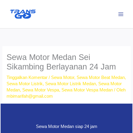
Lewati
ke
konten
Sewa Motor Medan Sei
Sikambing Berlayanan 24 Jam
Tinggalkan Komentar
/
Sewa Motor
,
Sewa Motor Beat Medan
,
Sewa Motor Listrik
,
Sewa Motor Listrik Medan
,
Sewa Motor
Medan
,
Sewa Motor Vespa
,
Sewa Motor Vespa Medan
/ Oleh
mbimarifah@gmail.com
Sewa Motor Medan siap 24 jam